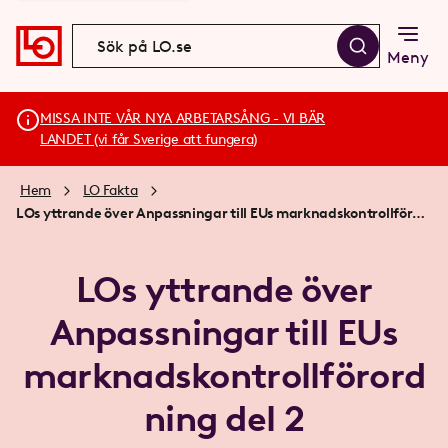
Meny
MISSA INTE VÅR NYA ARBETARSÅNG - VI BÄR
LANDET (vi får Sverige att fungera)
Hem
LO Fakta
LOs yttrande över Anpassningar till EUs marknadskontrollförordning del 2
LOs yttrande över
Anpassningar till EUs
marknadskontrollförord
ning del 2