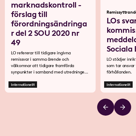
marknadskontroll -
förslag till
Remissyttrand
LOs sva
förordningsändringa
kommis
r del 2 SOU 2020 nr
meddel
49
Sociala
LO refererar till tidigare ingivna
remissvar i samma ärende och
LO stödjer inri
välkomnar att tidigare framförda
som tar ansvar för medborgarnas 
synpunkter i samband med utredningen
förhållanden.
har hörsammats. LO har i detta läge
inget att anföra angående vilka
Internationellt
Internationellt
myndigheter som får ansvar för olika
delar av marknadskontrollen.