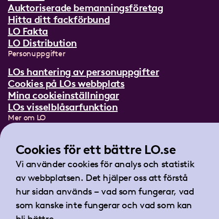
Auktoriserade bemanningsföretag
Hitta ditt fackförbund
LO Fakta
LO Distribution
Personuppgifter
LOs hantering av personuppgifter
Cookies på LOs webbplats
Mina cookieinställningar
LOs visselblåsarfunktion
Mer om LO
In English
Lättläst om LO
Cookies för ett bättre LO.se
Teckenspråksfilm
Vi använder cookies för analys och statistik
Tidningen Arbetet
av webbplatsen. Det hjälper oss att förstå
Landsorganisationen i Sverige
hur sidan används – vad som fungerar, vad
Barnhusgatan 18
som kanske inte fungerar och vad som kan
105 53 Stockholm
bli bättre.