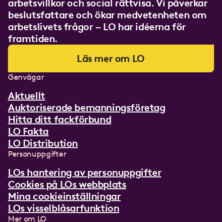
arbetsvillkor och social rättvisa. Vi påverkar
beslutsfattare och ökar medvetenheten om
arbetslivets frågor – LO har idéerna för
framtiden.
Läs mer om LO
Genvägar
Aktuellt
Auktoriserade bemanningsföretag
Hitta ditt fackförbund
LO Fakta
LO Distribution
Personuppgifter
LOs hantering av personuppgifter
Cookies på LOs webbplats
Mina cookieinställningar
LOs visselblåsarfunktion
Mer om LO