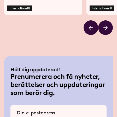
konsumenter ska kunna lita på att varor
de köper uppfyller gällande
Internationellt
Internationellt
säkerhetskrav.
Håll dig uppdaterad!
Prenumerera och få nyheter,
berättelser och uppdateringar
som berör dig.
Ange din e-postadress