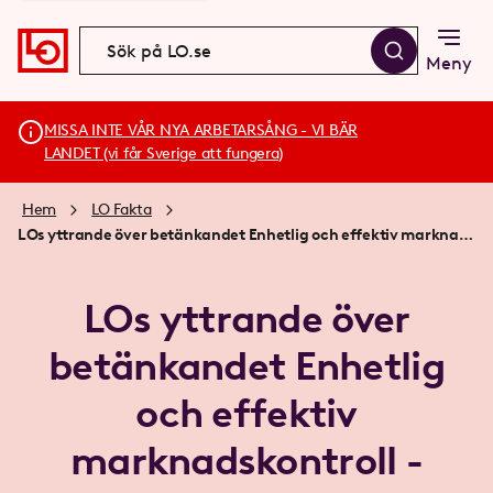
Meny
MISSA INTE VÅR NYA ARBETARSÅNG - VI BÄR
LANDET (vi får Sverige att fungera)
Hem
LO Fakta
LOs yttrande över betänkandet Enhetlig och effektiv marknadskontroll - förslag till förordningsändringar del 2 SOU 2020 nr 49
LOs yttrande över
betänkandet Enhetlig
och effektiv
marknadskontroll -