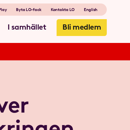
Play
Byta LO-fack
Kontakta LO
English
I samhället
Bli medlem
ver
kringen