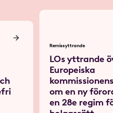
Remissyttrande
LOs yttrande ö
Europeiska
och
kommissionens
fri
om en ny föro
en 28e regim f