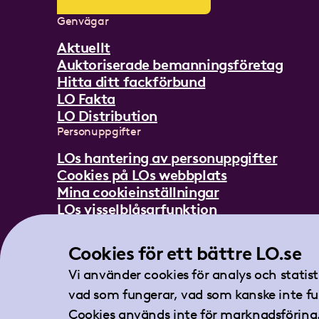
Genvägar
Aktuellt
Auktoriserade bemanningsföretag
Hitta ditt fackförbund
LO Fakta
LO Distribution
Personuppgifter
LOs hantering av personuppgifter
Cookies på LOs webbplats
Mina cookieinställningar
LOs visselblåsarfunktion
Mer om LO
Cookies för ett bättre LO.se
In English
Lättläst om LO
Vi använder cookies för analys och statis
Teckenspråksfilm
vad som fungerar, vad som kanske inte fu
Tidningen Arbetet
Cookies används inte för marknadsföring