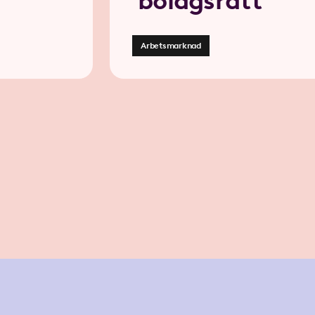
bolagsrätt
Arbetsmarknad