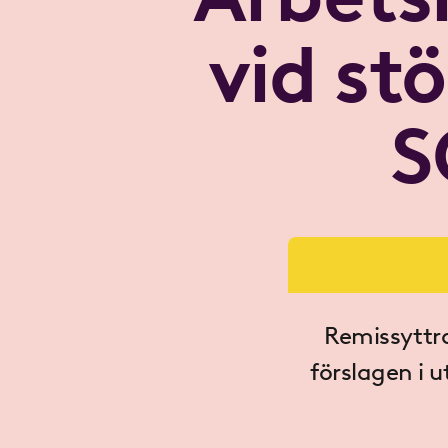
vid stö
S
Remissyttra
förslagen i u