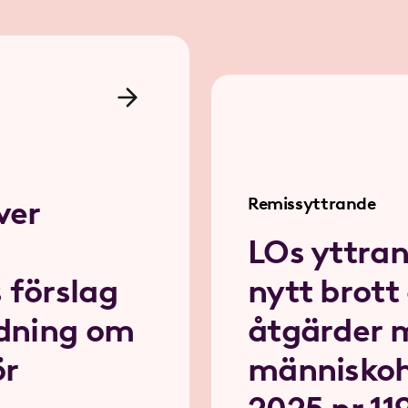
ver
Remissyttrande
LOs yttran
 förslag
nytt brott
rdning om
åtgärder 
ör
människo