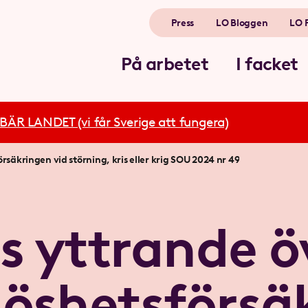
Press
LO Bloggen
LO 
På arbetet
I facket
R LANDET (vi får Sverige att fungera)
rsäkringen vid störning, kris eller krig SOU 2024 nr 49
s yttrande ö
löshetsförsä