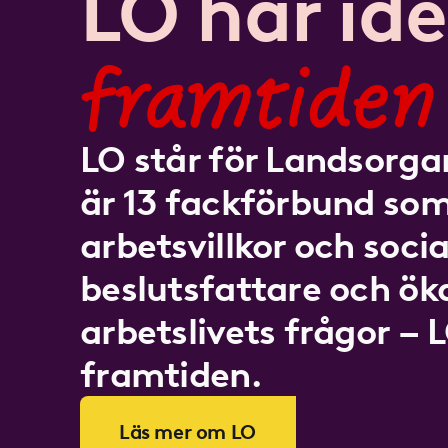
LO har idé
framtiden
LO står för Landsorgan
är 13 fackförbund som
arbetsvillkor och socia
beslutsfattare och ö
arbetslivets frågor – 
framtiden.
Läs mer om LO