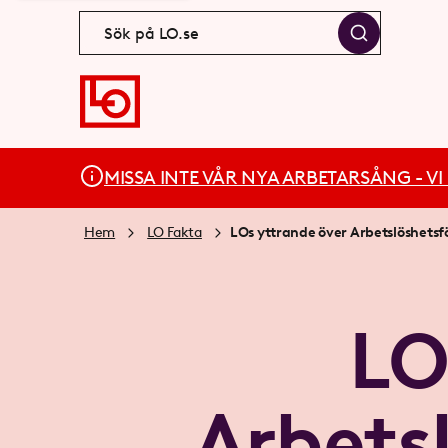
MISSA INTE VÅR NYA ARBETARSÅNG - VI BÄ
Hem
LO Fakta
LOs yttrande över Arbetslöshetsfö
LO
Arbets