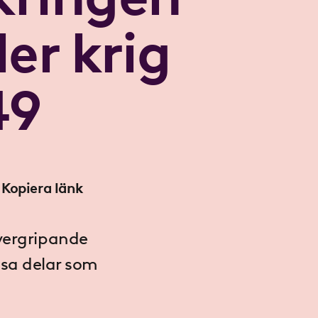
ler krig
49
Kopiera länk
övergripande
issa delar som