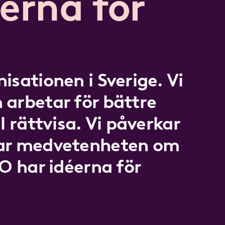
erna för
isationen i Sverige. Vi
 arbetar för bättre
l rättvisa. Vi påverkar
kar medvetenheten om
LO har idéerna för