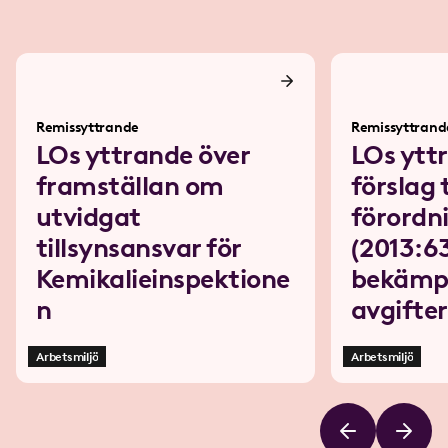
Remissyttrande
Remissyttrand
LOs yttrande över
LOs ytt
framställan om
förslag t
utvidgat
förordn
tillsynsansvar för
(2013:6
Kemikalieinspektione
bekämp
n
avgifter
Arbetsmiljö
Arbetsmiljö