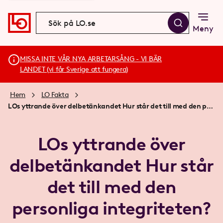
Meny
MISSA INTE VÅR NYA ARBETARSÅNG - VI BÄR
LANDET (vi får Sverige att fungera)
Hem
LO Fakta
LOs yttrande över delbetänkandet Hur står det till med den personliga integriteten? SOU 2016:41
LOs yttrande över
delbetänkandet Hur står
det till med den
personliga integriteten?