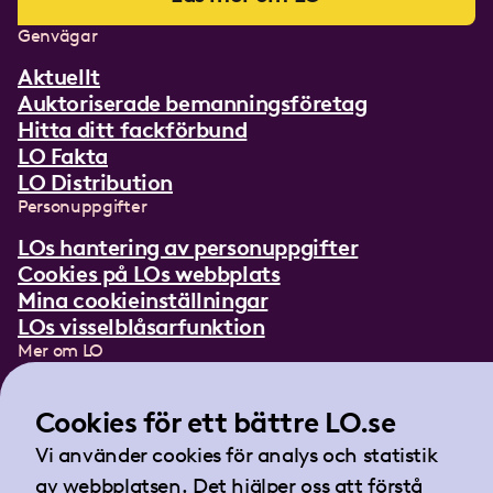
Genvägar
Aktuellt
Auktoriserade bemanningsföretag
Hitta ditt fackförbund
LO Fakta
LO Distribution
Personuppgifter
LOs hantering av personuppgifter
Cookies på LOs webbplats
Mina cookieinställningar
LOs visselblåsarfunktion
Mer om LO
In English
Lättläst om LO
Cookies för ett bättre LO.se
Teckenspråksfilm
Vi använder cookies för analys och statistik
Tidningen Arbetet
av webbplatsen. Det hjälper oss att förstå