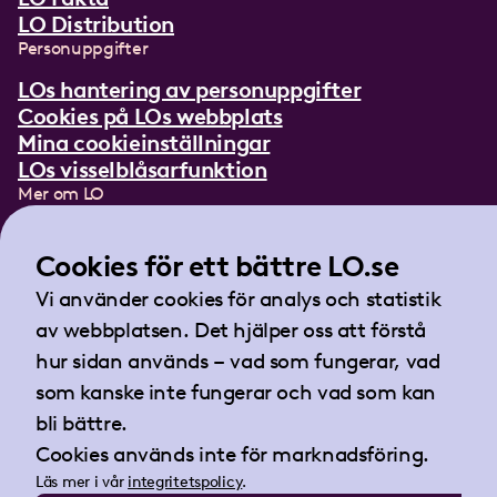
LO Distribution
Personuppgifter
LOs hantering av personuppgifter
Cookies på LOs webbplats
Mina cookieinställningar
LOs visselblåsarfunktion
Mer om LO
In English
Lättläst om LO
Cookies för ett bättre LO.se
Teckenspråksfilm
Vi använder cookies för analys och statistik
Tidningen Arbetet
av webbplatsen. Det hjälper oss att förstå
Landsorganisationen i Sverige
hur sidan används – vad som fungerar, vad
Barnhusgatan 18
som kanske inte fungerar och vad som kan
105 53 Stockholm
bli bättre.
Tel:
08-796 25 00
Cookies används inte för marknadsföring.
Fax:
08-796 25 17
Läs mer i vår
integritetspolicy
.