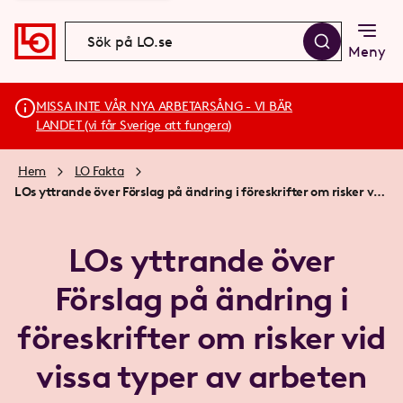
Meny
MISSA INTE VÅR NYA ARBETARSÅNG - VI BÄR
LANDET (vi får Sverige att fungera)
Hem
LO Fakta
LOs yttrande över Förslag på ändring i föreskrifter om risker vid vissa typer av arbeten AFS 2023 nr 13
LOs yttrande över
Förslag på ändring i
föreskrifter om risker vid
vissa typer av arbeten