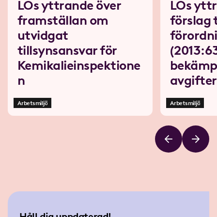
LOs yttrande över
LOs ytt
framställan om
förslag t
utvidgat
förordn
tillsynsansvar för
(2013:6
Kemikalieinspektione
bekämp
n
avgifter
Arbetsmiljö
Arbetsmiljö
Håll dig uppdaterad!