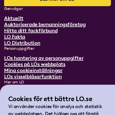
Genvägar
Aktuellt
Auktoriserade bemanningsföretag
Hitta ditt fackförbund
LO Fakta
LO Distribution
Personuppgifter
LOs hantering av personuppgifter
Cookies på LOs webbplats
Mina cookieinställningar
LOs visselblåsarfunktion
Mer om LO
In English
Lättläst om LO
Cookies för ett bättre LO.se
Teckenspråksfilm
Vi använder cookies för analys och statistik
Tidningen Arbetet
av webbplatsen. Det hjälper oss att förstå