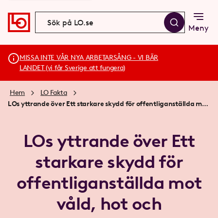
Meny
MISSA INTE VÅR NYA ARBETARSÅNG - VI BÄR
LANDET (vi får Sverige att fungera)
Hem
LO Fakta
LOs yttrande över Ett starkare skydd för offentliganställda mot våld, hot och trakasserier SOU 2024:1
LOs yttrande över Ett
starkare skydd för
offentliganställda mot
våld, hot och