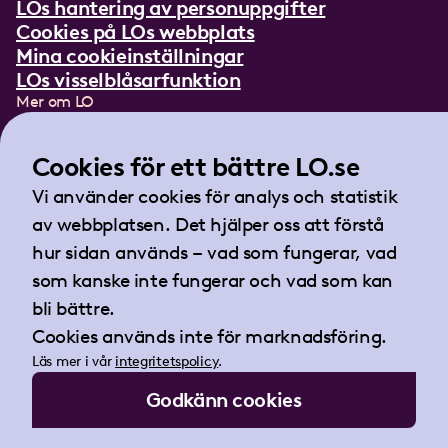
LOs hantering av personuppgifter
Cookies på LOs webbplats
Mina cookieinställningar
LOs visselblåsarfunktion
Mer om LO
In English
Lättläst om LO
Cookies för ett bättre LO.se
Teckenspråksfilm
Vi använder cookies för analys och statistik
Tidningen Arbetet
av webbplatsen. Det hjälper oss att förstå
Landsorganisationen i Sverige
hur sidan används – vad som fungerar, vad
Barnhusgatan 18
som kanske inte fungerar och vad som kan
105 53 Stockholm
bli bättre.
Tel:
08-796 25 00
Cookies används inte för marknadsföring.
Fax:
08-796 25 17
Läs mer i vår
integritetspolicy
.
E-post:
info@lo.se
Godkänn cookies
Org.nr 802001-9769