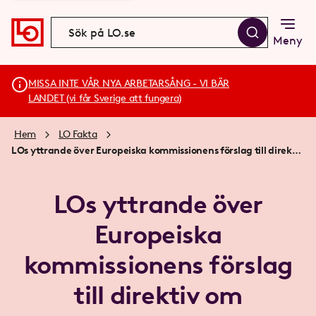
Meny
MISSA INTE VÅR NYA ARBETARSÅNG - VI BÄR
LANDET (vi får Sverige att fungera)
Hem
LO Fakta
LOs yttrande över Europeiska kommissionens förslag till direktiv om förbättrade arbetsvillkor på digitala plattformar COM 2021 762
LOs yttrande över
Europeiska
kommissionens förslag
till direktiv om