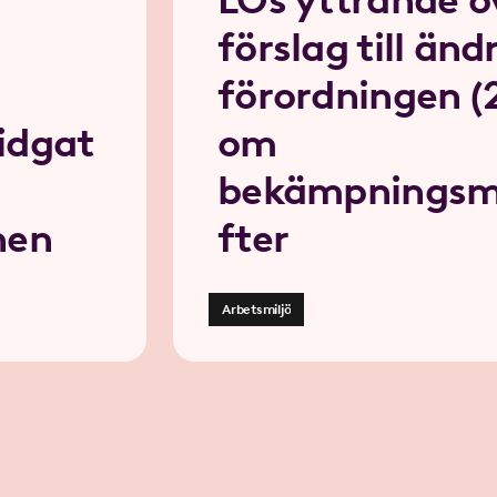
förslag till ändr
förordningen (
idgat
om
bekämpningsm
nen
fter
Arbetsmiljö