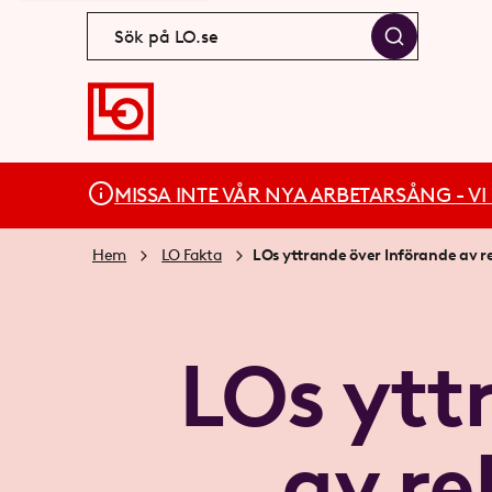
MISSA INTE VÅR NYA ARBETARSÅNG - VI BÄ
Hem
LO Fakta
LOs yttrande över Införande av r
LOs ytt
av re