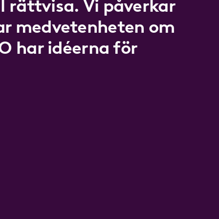
l rättvisa. Vi påverkar
kar medvetenheten om
LO har idéerna för