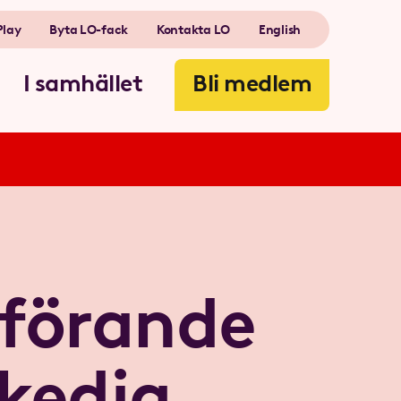
Play
Byta LO-fack
Kontakta LO
English
I samhället
Bli medlem
nförande
skedja