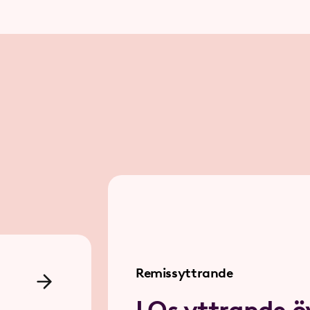
Remissyttrande
LOs yttrande ö