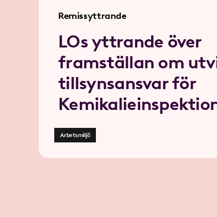
Remissyttrande
LOs yttrande över
framställan om utv
tillsynsansvar för
Kemikalieinspektio
Arbetsmiljö