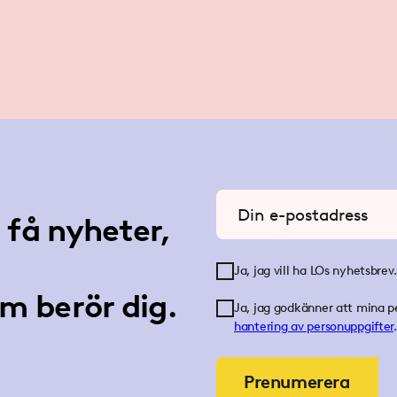
Ange din e-postadress
få nyheter,
Ja, jag vill ha LOs nyhetsbrev.
m berör dig.
Ja, jag godkänner att mina p
hantering av personuppgifter
.
Prenumerera