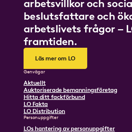
arbetsvillkor och socia
beslutsfattare och ö
arbetslivets frågor – 
framtiden.
Läs mer om LO
Genvägar
Aktuellt
Auktoriserade bemanningsföretag
Hitta ditt fackförbund
LO Fakta
LO Distribution
Personuppgifter
LOs hantering av personuppgifter