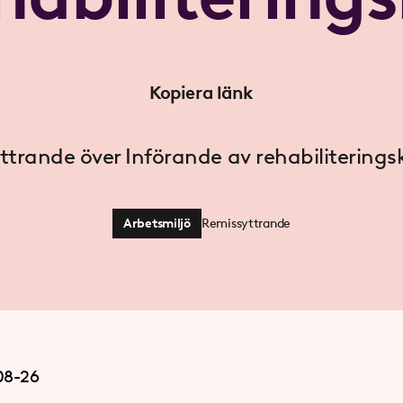
Kopiera länk
ttrande över Införande av rehabiliterings
Arbetsmiljö
Remissyttrande
08-26