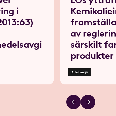
ing i
Kemikalie
2013:63)
framställ
av regleri
edelsavgi
särskilt f
produkter
Arbetsmiljö