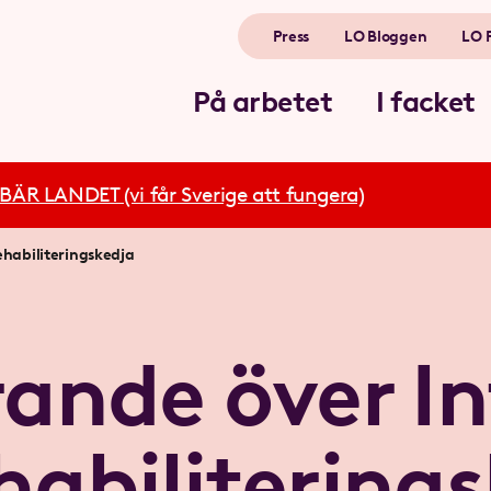
Press
LO Bloggen
LO 
På arbetet
I facket
R LANDET (vi får Sverige att fungera)
ehabiliteringskedja
rande över I
habilitering