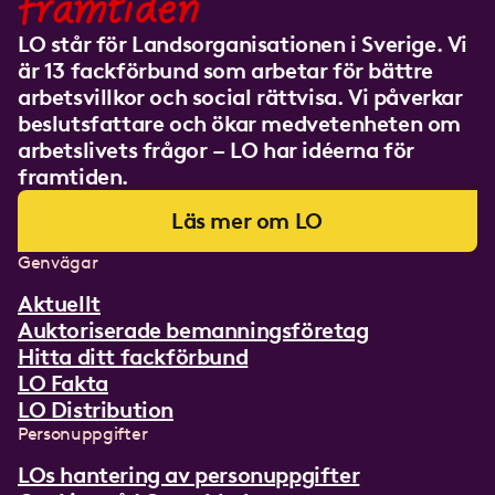
framtiden
LO står för Landsorganisationen i Sverige. Vi
är 13 fackförbund som arbetar för bättre
arbetsvillkor och social rättvisa. Vi påverkar
beslutsfattare och ökar medvetenheten om
arbetslivets frågor – LO har idéerna för
framtiden.
Läs mer om LO
Genvägar
Aktuellt
Auktoriserade bemanningsföretag
Hitta ditt fackförbund
LO Fakta
LO Distribution
Personuppgifter
LOs hantering av personuppgifter