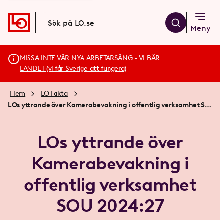
Meny
MISSA INTE VÅR NYA ARBETARSÅNG - VI BÄR
LANDET (vi får Sverige att fungera)
Hem
LO Fakta
LOs yttrande över Kamerabevakning i offentlig verksamhet SOU 2024:27
LOs yttrande över
Kamerabevakning i
offentlig verksamhet
SOU 2024:27