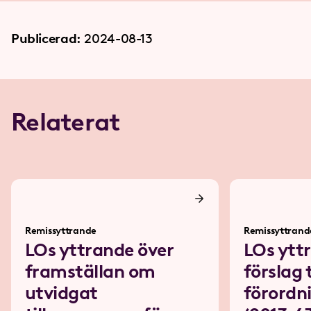
Publicerad:
2024-08-13
Relaterat
Remissyttrande
Remissyttrand
LOs yttrande över
LOs ytt
framställan om
förslag t
utvidgat
förordn