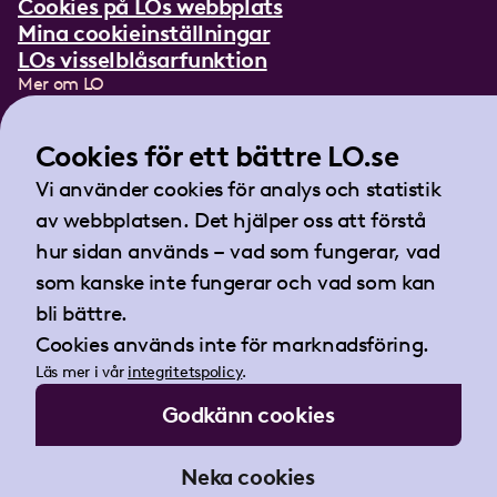
Cookies på LOs webbplats
Mina cookieinställningar
LOs visselblåsarfunktion
Mer om LO
In English
Lättläst om LO
Cookies för ett bättre LO.se
Teckenspråksfilm
Vi använder cookies för analys och statistik
Tidningen Arbetet
av webbplatsen. Det hjälper oss att förstå
Landsorganisationen i Sverige
hur sidan används – vad som fungerar, vad
Barnhusgatan 18
som kanske inte fungerar och vad som kan
105 53 Stockholm
bli bättre.
Tel:
08-796 25 00
Cookies används inte för marknadsföring.
Fax:
08-796 25 17
Läs mer i vår
integritetspolicy
.
E-post:
info@lo.se
Godkänn cookies
Org.nr 802001-9769
Neka cookies