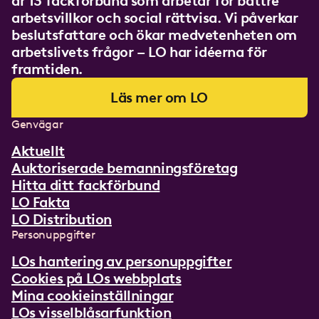
är 13 fackförbund som arbetar för bättre
arbetsvillkor och social rättvisa. Vi påverkar
beslutsfattare och ökar medvetenheten om
arbetslivets frågor – LO har idéerna för
framtiden.
Läs mer om LO
Genvägar
Aktuellt
Auktoriserade bemanningsföretag
Hitta ditt fackförbund
LO Fakta
LO Distribution
Personuppgifter
LOs hantering av personuppgifter
Cookies på LOs webbplats
Mina cookieinställningar
LOs visselblåsarfunktion