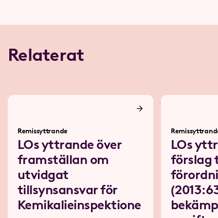
Relaterat
Remissyttrande
Remissyttrand
LOs yttrande över
LOs ytt
framställan om
förslag t
utvidgat
förordn
tillsynsansvar för
(2013:6
Kemikalieinspektione
bekämp