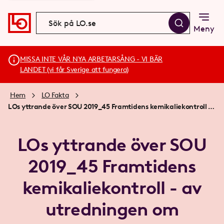
Meny
MISSA INTE VÅR NYA ARBETARSÅNG - VI BÄR
LANDET (vi får Sverige att fungera)
Hem
LO Fakta
LOs yttrande över SOU 2019_45 Framtidens kemikaliekontroll - av utredningen om kombinationseffekter och gruppvis hantering av ämnen (1)
LOs yttrande över SOU
2019_45 Framtidens
kemikaliekontroll - av
utredningen om