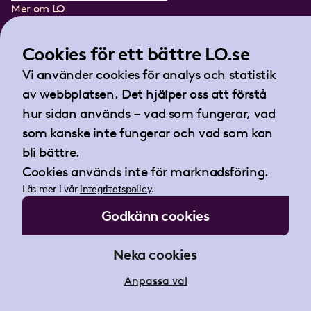
Mer om LO
In English
Lättläst om LO
Cookies för ett bättre LO.se
Teckenspråksfilm
Vi använder cookies för analys och statistik
Tidningen Arbetet
av webbplatsen. Det hjälper oss att förstå
Landsorganisationen i Sverige
hur sidan används – vad som fungerar, vad
Barnhusgatan 18
som kanske inte fungerar och vad som kan
105 53 Stockholm
bli bättre.
Tel:
08-796 25 00
Cookies används inte för marknadsföring.
Fax:
08-796 25 17
Läs mer i vår
integritetspolicy
.
E-post:
info@lo.se
Godkänn cookies
Org.nr 802001-9769
Neka cookies
Anpassa val