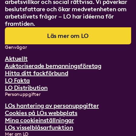
arbetsvillkor och social rättvisa. Vi påverkar
beslutsfattare och ökar medvetenheten om
arbetslivets frågor – LO har idéerna för
framtiden.
Läs mer om LO
Genvägar
Aktuellt
Auktoriserade bemanningsföretag
Hitta ditt fackförbund
LO Fakta
LO Distribution
Personuppgifter
LOs hantering av personuppgifter
Cookies på LOs webbplats
Mina cookieinställningar
LOs visselblåsarfunktion
Mer om LO