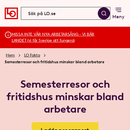
Meny
MISSA INTE VÅR NYA ARBETARSÅNG - VI BÄR
LANDET (vi får Sverige att fungera)
Hem
LO Fakta
Semesterresor och fritidshus minskar bland arbetare
Semesterresor och
fritidshus minskar bland
arbetare