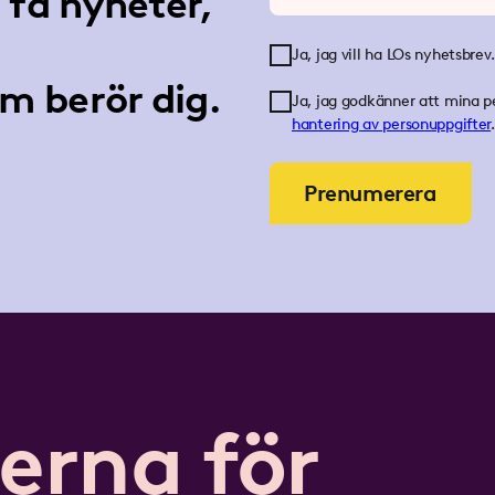
få nyheter,
Ja, jag vill ha LOs nyhetsbrev.
m berör dig.
Ja, jag godkänner att mina p
hantering av personuppgifter
.
Prenumerera
erna för