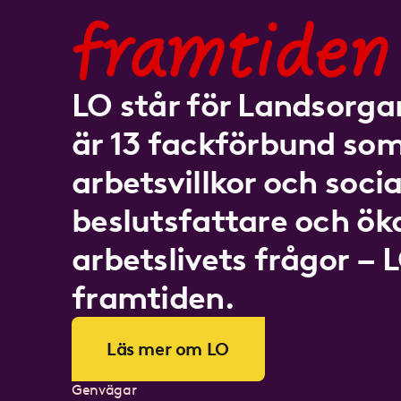
framtiden
LO står för Landsorgan
är 13 fackförbund som
arbetsvillkor och socia
beslutsfattare och ö
arbetslivets frågor – 
framtiden.
Läs mer om LO
Genvägar