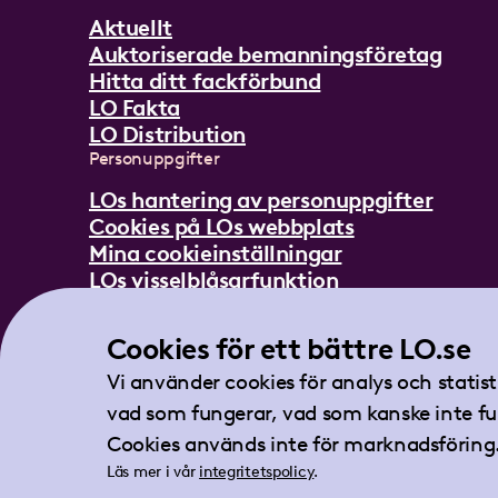
Aktuellt
Auktoriserade bemanningsföretag
Hitta ditt fackförbund
LO Fakta
LO Distribution
Personuppgifter
LOs hantering av personuppgifter
Cookies på LOs webbplats
Mina cookieinställningar
LOs visselblåsarfunktion
Mer om LO
Cookies för ett bättre LO.se
In English
Lättläst om LO
Vi använder cookies för analys och statis
Teckenspråksfilm
vad som fungerar, vad som kanske inte fu
Tidningen Arbetet
Cookies används inte för marknadsföring
Läs mer i vår
integritetspolicy
.