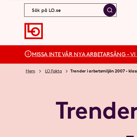
MISSA INTE VÅR NYA ARBETARSÅNG - VI BÄ
Hem
LO Fakta
Trender i arbetsmiljön 2007 - klas
Trender
-