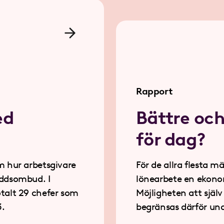
Rapport
ed
Bättre och
för dag?
 hur arbetsgivare
För de allra flesta mä
lönearbete en ekonomisk nödvändighet.
talt 29 chefer som
Möjligheten att själv välja och styra över sitt li
3.
begränsas därför under ett antal timmar varje
vecka av de villkor och förutsättningar som 