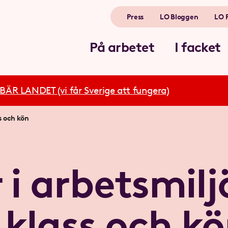
Press
LO Bloggen
LO 
På arbetet
I facket
R LANDET (vi får Sverige att fungera)
s och kön
 i arbetsmil
 klass och k