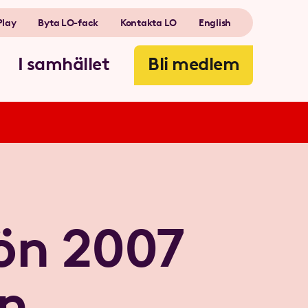
Play
Byta LO-fack
Kontakta LO
English
I samhället
Bli medlem
jön 2007
ön