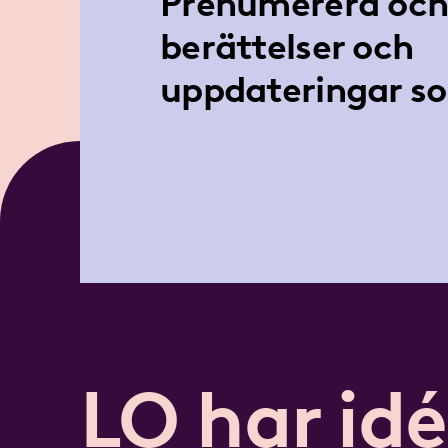
Prenumerera och 
berättelser och
uppdateringar so
LO har idé