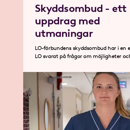
Skyddsombud - ett
uppdrag med
utmaningar
LO-förbundens skyddsombud har i en e
LO svarat på frågor om möjligheter och trösklar
för att bli skyddsombud.