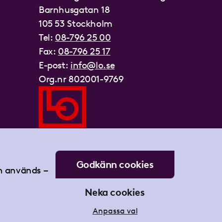
Barnhusgatan 18
105 53 Stockholm
Tel:
08-796 25 00
Fax:
08-796 25 17
E-post:
info@lo.se
Org.nr 802001-9769
Godkänn cookies
an används –
Neka cookies
Anpassa val