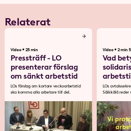
Relaterat
•
•
Video
25 min
Video
2 min 5
Pressträff - LO
Vad bet
presenterar förslag
solidari
om sänkt arbetstid
arbetsti
LOs förslag om kortare veckoarbetstid
LOs avtalssekre
ska komma alla arbetare till del.
Säikkälä reder