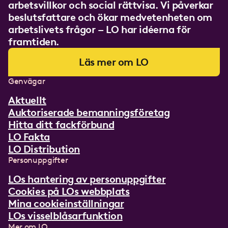
arbetsvillkor och social rättvisa. Vi påverkar
beslutsfattare och ökar medvetenheten om
arbetslivets frågor – LO har idéerna för
framtiden.
Läs mer om LO
Genvägar
Aktuellt
Auktoriserade bemanningsföretag
Hitta ditt fackförbund
LO Fakta
LO Distribution
Personuppgifter
LOs hantering av personuppgifter
Cookies på LOs webbplats
Mina cookieinställningar
LOs visselblåsarfunktion
Mer om LO