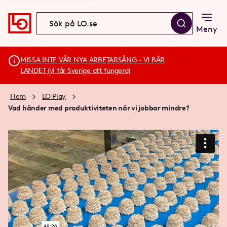
Meny
MISSA INTE VÅR NYA ARBETARSÅNG - VI BÄR
LANDET (vi får Sverige att fungera)
Hem
LO Play
Vad händer med produktiviteten när vi jobbar mindre?