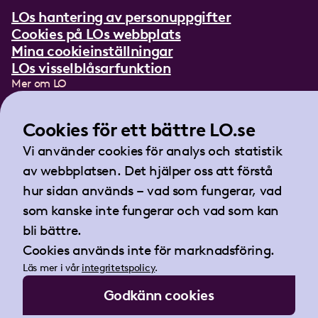
LOs hantering av personuppgifter
Cookies på LOs webbplats
Mina cookieinställningar
LOs visselblåsarfunktion
Mer om LO
In English
Lättläst om LO
Cookies för ett bättre LO.se
Teckenspråksfilm
Vi använder cookies för analys och statistik
Tidningen Arbetet
av webbplatsen. Det hjälper oss att förstå
Landsorganisationen i Sverige
hur sidan används – vad som fungerar, vad
Barnhusgatan 18
som kanske inte fungerar och vad som kan
105 53 Stockholm
bli bättre.
Tel:
08-796 25 00
Cookies används inte för marknadsföring.
Fax:
08-796 25 17
Läs mer i vår
integritetspolicy
.
E-post:
info@lo.se
Godkänn cookies
Org.nr 802001-9769