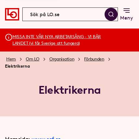
Meny
MISSA INTE VÅR NYA ARBETARSÅNG - VI BÄR
LANDET (vi får Sverige att fungera)
Hem
Om LO
Organisation
Förbunden
Elektrikerna
Elektrikerna