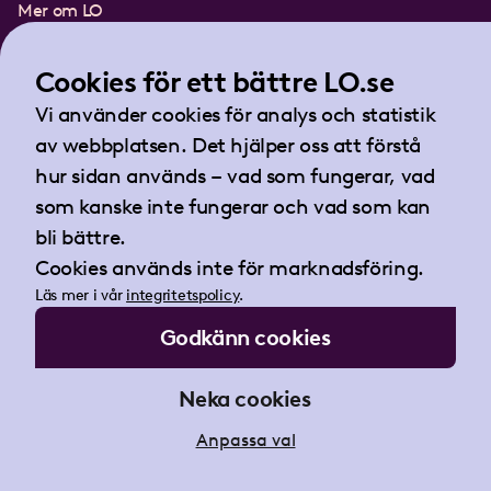
Mer om LO
In English
Lättläst om LO
Cookies för ett bättre LO.se
Teckenspråksfilm
Vi använder cookies för analys och statistik
Tidningen Arbetet
av webbplatsen. Det hjälper oss att förstå
Landsorganisationen i Sverige
hur sidan används – vad som fungerar, vad
Barnhusgatan 18
som kanske inte fungerar och vad som kan
105 53 Stockholm
bli bättre.
Tel:
08-796 25 00
Cookies används inte för marknadsföring.
Fax:
08-796 25 17
Läs mer i vår
integritetspolicy
.
E-post:
info@lo.se
Godkänn cookies
Org.nr 802001-9769
Neka cookies
Anpassa val