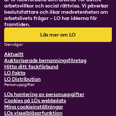
arbetsvillkor och social rättvisa. Vi påverkar
beslutsfattare och ökar medvetenheten om
arbetslivets frågor – LO har idéerna för
framtiden.
Läs mer om LO
Genvägar
Aktuellt
Auktoriserade bemanningsföretag
Hitta ditt fackförbund
LO Fakta
LO Distribution
Personuppgifter
LOs hantering av personuppgifter
Cookies på LOs webbplats
Mina cookieinställningar
LOs visselblåsarfunktion