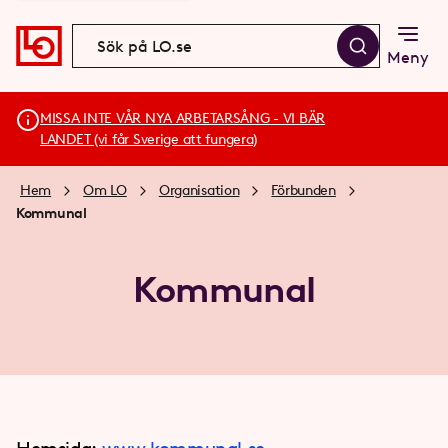
Meny
MISSA INTE VÅR NYA ARBETARSÅNG - VI BÄR
LANDET (vi får Sverige att fungera)
Hem
Om LO
Organisation
Förbunden
Kommunal
Kommunal