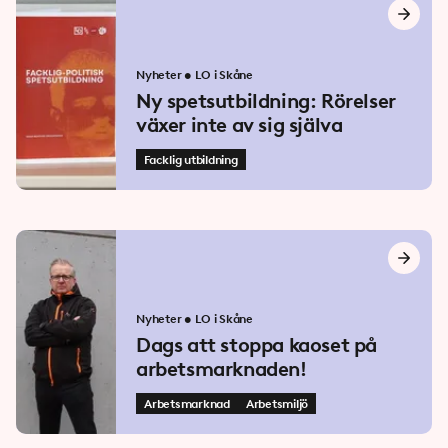
Nyheter
•
LO i Skåne
Ny spetsutbildning: Rörelser
växer inte av sig själva
Facklig utbildning
Nyheter
•
LO i Skåne
Dags att stoppa kaoset på
arbetsmarknaden!
Arbetsmarknad
Arbetsmiljö