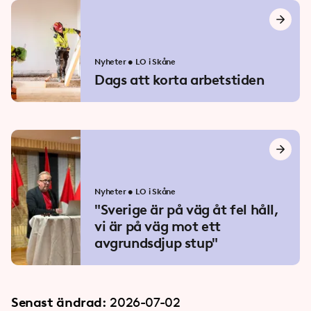
Nyheter
•
LO i Skåne
Dags att korta arbetstiden
Nyheter
•
LO i Skåne
"Sverige är på väg åt fel håll,
vi är på väg mot ett
avgrundsdjup stup"
Senast ändrad:
2026-07-02