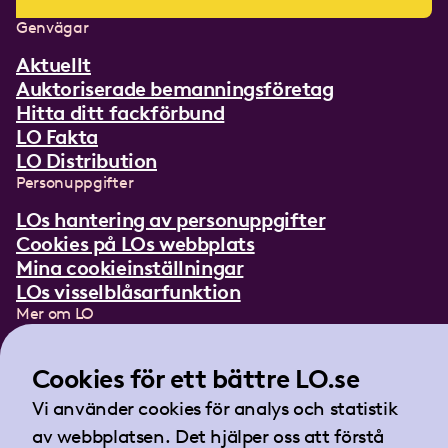
Genvägar
Aktuellt
Auktoriserade bemanningsföretag
Hitta ditt fackförbund
LO Fakta
LO Distribution
Personuppgifter
LOs hantering av personuppgifter
Cookies på LOs webbplats
Mina cookieinställningar
LOs visselblåsarfunktion
Mer om LO
In English
Lättläst om LO
Cookies för ett bättre LO.se
Teckenspråksfilm
Vi använder cookies för analys och statistik
Tidningen Arbetet
av webbplatsen. Det hjälper oss att förstå