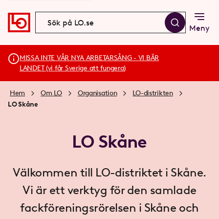
Meny
MISSA INTE VÅR NYA ARBETARSÅNG - VI BÄR
LANDET (vi får Sverige att fungera)
Hem
Om LO
Organisation
LO-distrikten
LO Skåne
LO Skåne
Välkommen till LO-distriktet i Skåne.
Vi är ett verktyg för den samlade
fackföreningsrörelsen i Skåne och