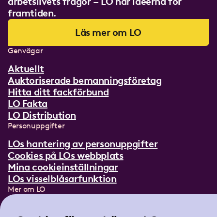
arbetslivets frågor – LO har idéerna för
framtiden.
Läs mer om LO
Genvägar
Aktuellt
Auktoriserade bemanningsföretag
Hitta ditt fackförbund
LO Fakta
LO Distribution
Personuppgifter
LOs hantering av personuppgifter
Cookies på LOs webbplats
Mina cookieinställningar
LOs visselblåsarfunktion
Mer om LO
In English