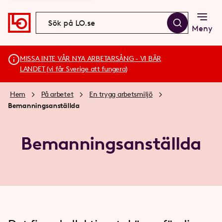
Meny
MISSA INTE VÅR NYA ARBETARSÅNG - VI BÄR
LANDET (vi får Sverige att fungera)
Hem
På arbetet
En trygg arbetsmiljö
Bemanningsanställda
Bemanningsanställda