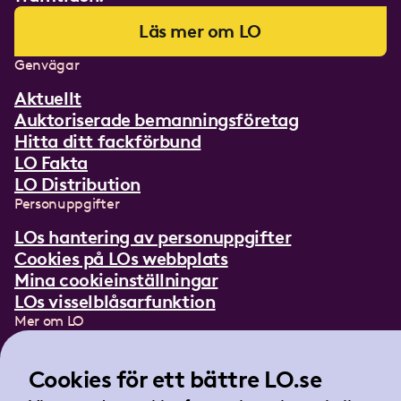
Läs mer om LO
Genvägar
Aktuellt
Auktoriserade bemanningsföretag
Hitta ditt fackförbund
LO Fakta
LO Distribution
Personuppgifter
LOs hantering av personuppgifter
Cookies på LOs webbplats
Mina cookieinställningar
LOs visselblåsarfunktion
Mer om LO
In English
Lättläst om LO
Cookies för ett bättre LO.se
Teckenspråksfilm