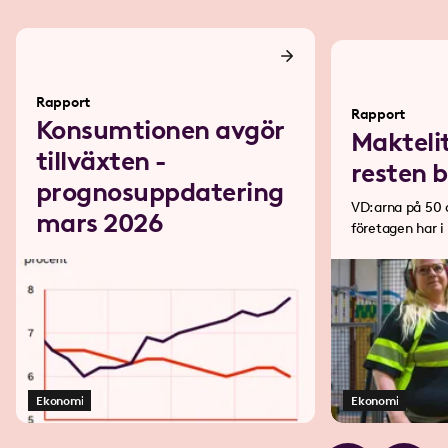
Rapport
Rapport
Konsumtionen avgör
Makteli
tillväxten -
resten 
prognosuppdatering
VD:arna på 50 
mars 2026
företagen har 
77 industriarbe
Ekonomi
Ekonomi