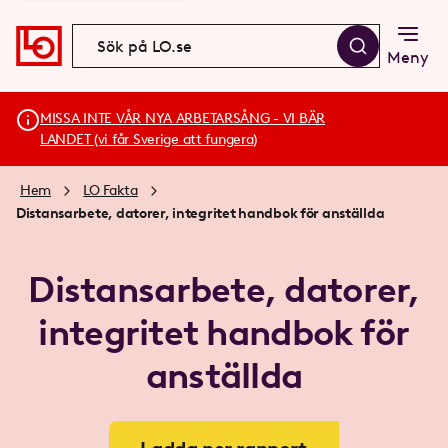
Meny
MISSA INTE VÅR NYA ARBETARSÅNG - VI BÄR
LANDET (vi får Sverige att fungera)
Hem
LO Fakta
Distansarbete, datorer, integritet handbok för anställda
Distansarbete, datorer,
integritet handbok för
anställda