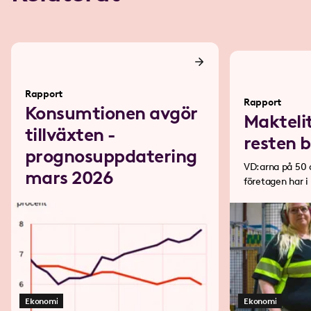
Rapport
Rapport
Konsumtionen avgör
Makteli
tillväxten -
resten 
prognosuppdatering
VD:arna på 50 
mars 2026
företagen har 
77 industriarbe
Ekonomi
Ekonomi