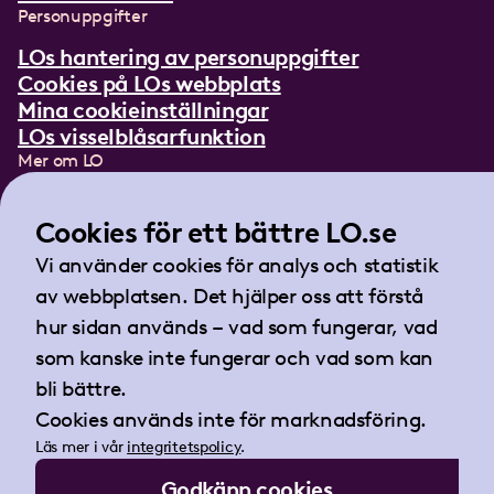
Personuppgifter
LOs hantering av personuppgifter
Cookies på LOs webbplats
Mina cookieinställningar
LOs visselblåsarfunktion
Mer om LO
In English
Lättläst om LO
Cookies för ett bättre LO.se
Teckenspråksfilm
Vi använder cookies för analys och statistik
Tidningen Arbetet
av webbplatsen. Det hjälper oss att förstå
Landsorganisationen i Sverige
hur sidan används – vad som fungerar, vad
Barnhusgatan 18
som kanske inte fungerar och vad som kan
105 53 Stockholm
bli bättre.
Tel:
08-796 25 00
Cookies används inte för marknadsföring.
Fax:
08-796 25 17
Läs mer i vår
integritetspolicy
.
E-post:
info@lo.se
Godkänn cookies