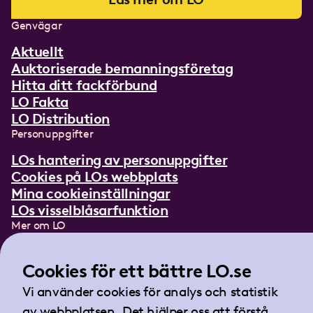
Genvägar
Aktuellt
Auktoriserade bemanningsföretag
Hitta ditt fackförbund
LO Fakta
LO Distribution
Personuppgifter
LOs hantering av personuppgifter
Cookies på LOs webbplats
Mina cookieinställningar
LOs visselblåsarfunktion
Mer om LO
In English
Lättläst om LO
Cookies för ett bättre LO.se
Teckenspråksfilm
Vi använder cookies för analys och statistik
Tidningen Arbetet
av webbplatsen. Det hjälper oss att förstå