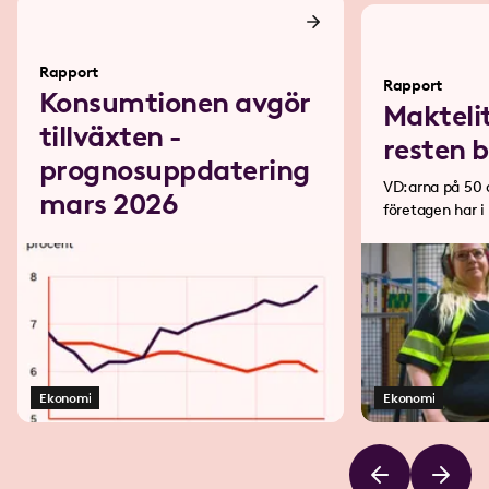
Rapport
Rapport
Konsumtionen avgör
Makteli
tillväxten -
resten 
prognosuppdatering
VD:arna på 50 
mars 2026
företagen har 
77 industriarbe
Ekonomi
Ekonomi