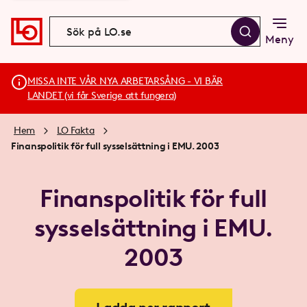
Meny
MISSA INTE VÅR NYA ARBETARSÅNG - VI BÄR
LANDET (vi får Sverige att fungera)
Hem
LO Fakta
Finanspolitik för full sysselsättning i EMU. 2003
Finanspolitik för full
sysselsättning i EMU.
2003