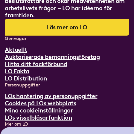
beslutsfattare och ökar medvetenheten om
arbetslivets frågor – LO har idéerna för
framtiden.
Läs mer om LO
Genvägar
Aktuellt
Auktoriserade bemanningsföretag
Hitta ditt fackförbund
LO Fakta
LO Distribution
Personuppgifter
LOs hantering av personuppgifter
Cookies på LOs webbplats
Mina cookieinställningar
LOs visselblåsarfunktion
Mer om LO