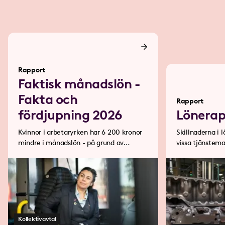
Rapport
Faktisk månadslön -
Fakta och
Rapport
fördjupning 2026
Lönerap
Kvinnor i arbetaryrken har 6 200 kronor
Skillnaderna i l
mindre i månadslön - på grund av
vissa tjänstema
deltidsarbete.
dra ifrån.
Kollektivavtal