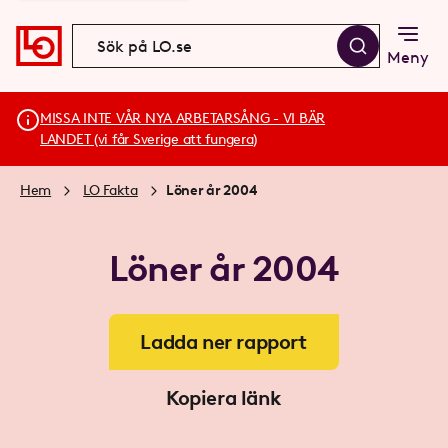
Meny
MISSA INTE VÅR NYA ARBETARSÅNG - VI BÄR
LANDET (vi får Sverige att fungera)
Hem
LO Fakta
Löner år 2004
Löner år 2004
Ladda ner rapport
Kopiera länk