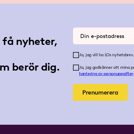
Ange din e-postadress
få nyheter,
Ja, jag vill ha LOs nyhetsbrev.
m berör dig.
Ja, jag godkänner att mina p
hantering av personuppgifter
.
Prenumerera