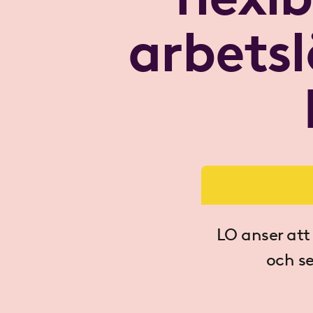
arbetsl
LO anser att
och se