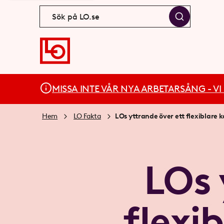
MISSA INTE VÅR NYA ARBETARSÅNG - VI BÄ
Hem
LO Fakta
LOs yttrande över ett flexiblare k
LOs 
flexib