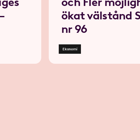
iges
och Fler möjligh
–
ökat välstånd
nr 96
Ekonomi