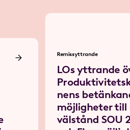
Remissyttrande
LOs yttrande ö
Produktivitets
nens betänkan
möjligheter till
e
välstånd SOU 2