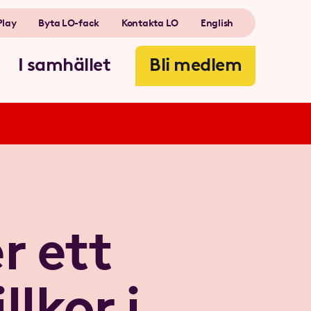
Play
Byta LO-fack
Kontakta LO
English
I samhället
Bli medlem
r ett
llkor i