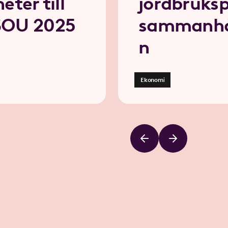
eter till
jordbruksp
 SOU 2025
sammanhål
n
Ekonomi