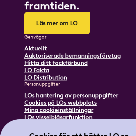
framtiden.
Läs mer om LO
Genvägar
Aktuellt
Auktoriserade bemanningsföretag
Hitta ditt fackförbund
LO Fakta
LO Distribution
Personuppgifter
LOs hantering av personuppgifter
Cookies på LOs webbplats
Mina cookieinställningar
LOs visselblåsarfunktion
Mer om LO
In English