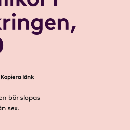
kringen,
0
Kopiera länk
en bör slopas
än sex.