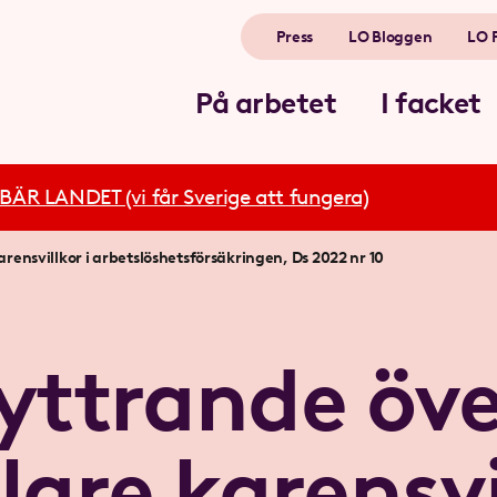
Press
LO Bloggen
LO 
På arbetet
I facket
R LANDET (vi får Sverige att fungera)
arensvillkor i arbetslöshetsförsäkringen, Ds 2022 nr 10
yttrande öve
lare karensvi