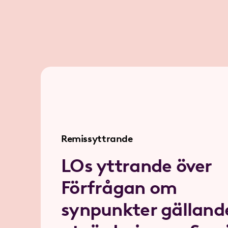
Remissyttrande
LOs yttrande över
Förfrågan om
synpunkter gälland