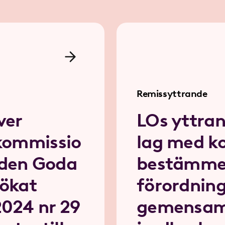
Remissyttrande
ver
LOs yttran
kommissio
lag med k
den Goda
bestämmels
 ökat
förordnin
024 nr 29
gemensa