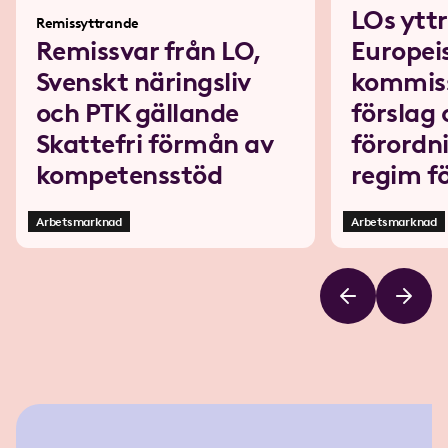
LOs ytt
Remissyttrande
Remissvar från LO,
Europei
Svenskt näringsliv
kommis
och PTK gällande
förslag
Skattefri förmån av
förordn
kompetensstöd
regim f
Arbetsmarknad
Arbetsmarknad