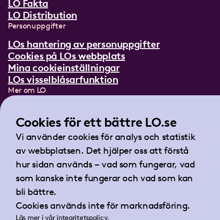
LO Fakta
LO Distribution
Personuppgifter
LOs hantering av personuppgifter
Cookies på LOs webbplats
Mina cookieinställningar
LOs visselblåsarfunktion
Mer om LO
In English
Lättläst om LO
Cookies för ett bättre LO.se
Teckenspråksfilm
Vi använder cookies för analys och statistik
Tidningen Arbetet
av webbplatsen. Det hjälper oss att förstå
Landsorganisationen i Sverige
hur sidan används – vad som fungerar, vad
Barnhusgatan 18
som kanske inte fungerar och vad som kan
105 53 Stockholm
bli bättre.
Tel:
08-796 25 00
Cookies används inte för marknadsföring.
Fax:
08-796 25 17
Läs mer i vår
integritetspolicy
.