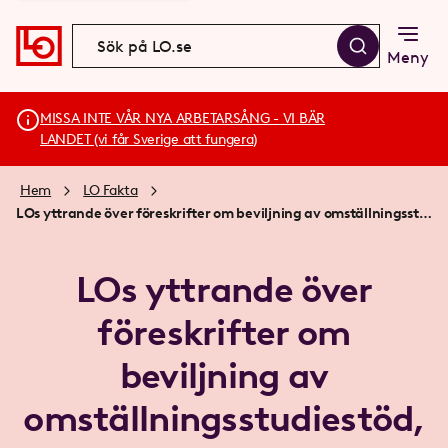
Meny
MISSA INTE VÅR NYA ARBETARSÅNG - VI BÄR
LANDET (vi får Sverige att fungera)
Hem
LO Fakta
LOs yttrande över föreskrifter om beviljning av omställningsstudiestöd, studiemedel samt studiestartsstöd
LOs yttrande över
föreskrifter om
beviljning av
omställningsstudiestöd,