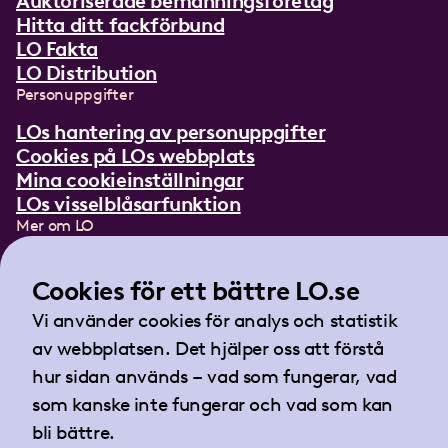
Auktoriserade bemanningsföretag
Hitta ditt fackförbund
LO Fakta
LO Distribution
Personuppgifter
LOs hantering av personuppgifter
Cookies på LOs webbplats
Mina cookieinställningar
LOs visselblåsarfunktion
Mer om LO
In English
Lättläst om LO
Cookies för ett bättre LO.se
Teckenspråksfilm
Vi använder cookies för analys och statistik
Tidningen Arbetet
av webbplatsen. Det hjälper oss att förstå
Landsorganisationen i Sverige
hur sidan används – vad som fungerar, vad
Barnhusgatan 18
som kanske inte fungerar och vad som kan
105 53 Stockholm
bli bättre.
Tel:
08-796 25 00