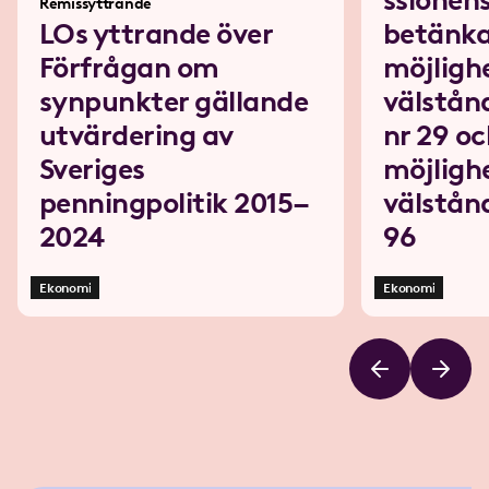
ssionen
Remissyttrande
LOs yttrande över
betänk
Förfrågan om
möjlighe
synpunkter gällande
välstån
utvärdering av
nr 29 oc
Sveriges
möjlighe
penningpolitik 2015–
välstån
2024
96
Ekonomi
Ekonomi