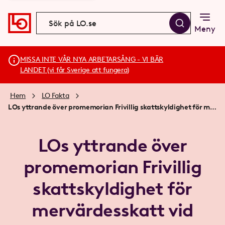
Meny
MISSA INTE VÅR NYA ARBETARSÅNG - VI BÄR
LANDET (vi får Sverige att fungera)
Hem
LO Fakta
LOs yttrande över promemorian Frivillig skattskyldighet för mervärdesskatt vid uthyrning av lokaler
LOs yttrande över
promemorian Frivillig
skattskyldighet för
mervärdesskatt vid