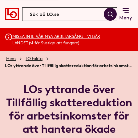
Meny
MISSA INTE VÅR NYA ARBETARSÅNG - VI BÄR
LANDET (vi får Sverige att fungera)
Hem
LO Fakta
LOs yttrande över Tillfällig skattereduktion för arbetsinkomster för att hantera ökade arbetskostnader till följd av pandemin
LOs yttrande över
Tillfällig skattereduktion
för arbetsinkomster för
att hantera ökade