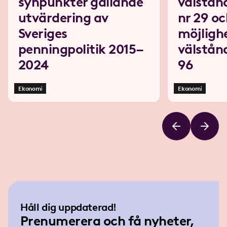
synpunkter gällande
välstån
utvärdering av
nr 29 oc
Sveriges
möjlighe
penningpolitik 2015–
välstån
2024
96
Ekonomi
Ekonomi
Håll dig uppdaterad!
Prenumerera och få nyheter,