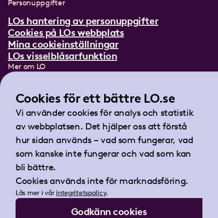
Personuppgifter
LOs hantering av personuppgifter
Cookies på LOs webbplats
Mina cookieinställningar
LOs visselblåsarfunktion
Mer om LO
In English
Lättläst om LO
Cookies för ett bättre LO.se
Teckenspråksfilm
Vi använder cookies för analys och statistik
Tidningen Arbetet
av webbplatsen. Det hjälper oss att förstå
Landsorganisationen i Sverige
hur sidan används – vad som fungerar, vad
Barnhusgatan 18
som kanske inte fungerar och vad som kan
105 53 Stockholm
bli bättre.
Tel:
08-796 25 00
Cookies används inte för marknadsföring.
Fax:
08-796 25 17
Läs mer i vår
integritetspolicy
.
E-post:
info@lo.se
Godkänn cookies
Org.nr 802001-9769