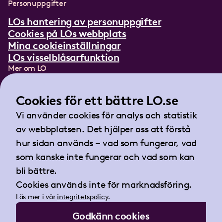
Personuppgifter
LOs hantering av personuppgifter
Cookies på LOs webbplats
Mina cookieinställningar
LOs visselblåsarfunktion
Mer om LO
In English
Lättläst om LO
Cookies för ett bättre LO.se
Teckenspråksfilm
Vi använder cookies för analys och statistik
Tidningen Arbetet
av webbplatsen. Det hjälper oss att förstå
Landsorganisationen i Sverige
hur sidan används – vad som fungerar, vad
Barnhusgatan 18
som kanske inte fungerar och vad som kan
105 53 Stockholm
bli bättre.
Tel:
08-796 25 00
Cookies används inte för marknadsföring.
Fax:
08-796 25 17
Läs mer i vår
integritetspolicy
.
E-post:
info@lo.se
Godkänn cookies
Org.nr 802001-9769