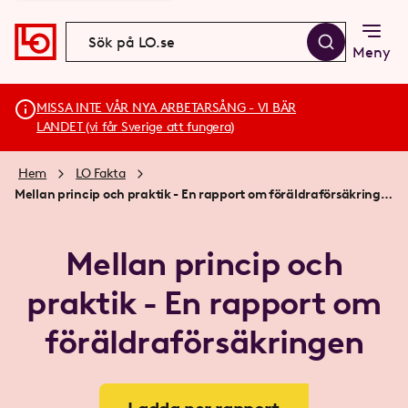
Meny
MISSA INTE VÅR NYA ARBETARSÅNG - VI BÄR
LANDET (vi får Sverige att fungera)
Hem
LO Fakta
Mellan princip och praktik - En rapport om föräldraförsäkringen
Mellan princip och
praktik - En rapport om
föräldraförsäkringen