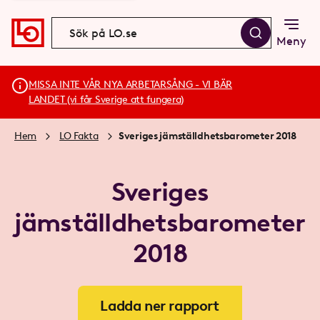
Meny
MISSA INTE VÅR NYA ARBETARSÅNG - VI BÄR
LANDET (vi får Sverige att fungera)
Hem
LO Fakta
Sveriges jämställdhetsbarometer 2018
Sveriges
jämställdhetsbarometer
2018
Ladda ner rapport