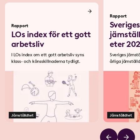
Rapport
Sveriges
Rapport
LOs index för ett gott
jämstäl
arbetsliv
eter 20
I LOs index om ett gott arbetsliv syns
Sveriges jämst
klass- och könsskillnaderna tydligt.
årliga jämställdhetsrapport. Den
beskriver hur b
påverkar villkor
samhället i stor
Jämställdhet
Jämställdhet