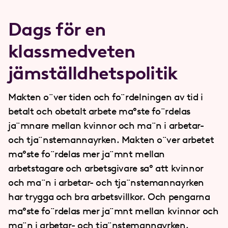
Dags för en
klassmedveten
jämställdhetspolitik
Makten o¨ver tiden och fo¨rdelningen av tid i
betalt och obetalt arbete ma°ste fo¨rdelas
ja¨mnare mellan kvinnor och ma¨n i arbetar-
och tja¨nstemannayrken. Makten o¨ver arbetet
ma°ste fo¨rdelas mer ja¨mnt mellan
arbetstagare och arbetsgivare sa° att kvinnor
och ma¨n i arbetar- och tja¨nstemannayrken
har trygga och bra arbetsvillkor. Och pengarna
ma°ste fo¨rdelas mer ja¨mnt mellan kvinnor och
ma¨n i arbetar- och tja¨nstemannayrken.