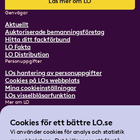
Läs mer om LO
Genvägar
Aktuellt
Auktoriserade bemanningsföretag
Hitta ditt fackförbund
LO Fakta
LO Distribution
Personuppgifter
LOs hantering av personuppgifter
Cookies på LOs webbplats
Mina cookieinställningar
LOs visselblåsarfunktion
Mer om LO
In English
Lättläst om LO
Cookies för ett bättre LO.se
Teckenspråksfilm
Vi använder cookies för analys och statistik
Tidningen Arbetet