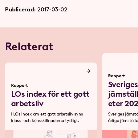
Publicerad:
2017-03-02
Relaterat
Rapport
Sveriges
Rapport
LOs index för ett gott
jämstäl
arbetsliv
eter 20
I LOs index om ett gott arbetsliv syns
Sveriges jämst
klass- och könsskillnaderna tydligt.
årliga jämställdhetsrapport. Den
beskriver hur b
påverkar villkor