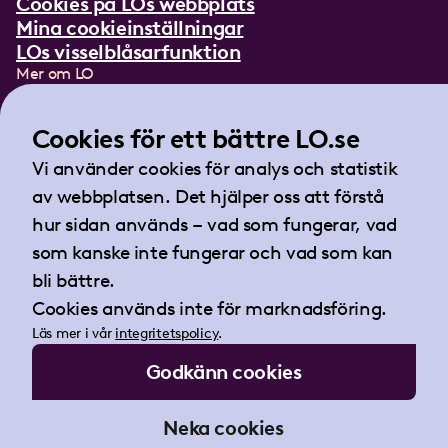
Cookies på LOs webbplats
Mina cookieinställningar
LOs visselblåsarfunktion
Mer om LO
In English
Lättläst om LO
Cookies för ett bättre LO.se
Teckenspråksfilm
Vi använder cookies för analys och statistik
Tidningen Arbetet
av webbplatsen. Det hjälper oss att förstå
Landsorganisationen i Sverige
hur sidan används – vad som fungerar, vad
Barnhusgatan 18
som kanske inte fungerar och vad som kan
105 53 Stockholm
bli bättre.
Tel:
08-796 25 00
Cookies används inte för marknadsföring.
Fax:
08-796 25 17
Läs mer i vår
integritetspolicy
.
E-post:
info@lo.se
Godkänn cookies
Org.nr 802001-9769
Neka cookies