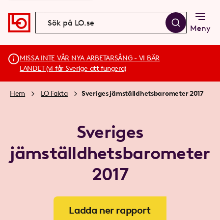
Meny
MISSA INTE VÅR NYA ARBETARSÅNG - VI BÄR
LANDET (vi får Sverige att fungera)
Hem
LO Fakta
Sveriges jämställdhetsbarometer 2017
Sveriges
jämställdhetsbarometer
2017
Ladda ner rapport