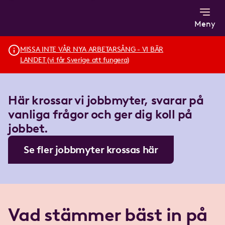
Meny
MISSA INTE VÅR NYA ARBETARSÅNG - VI BÄR
LANDET (vi får Sverige att fungera)
Här krossar vi jobbmyter, svarar på
vanliga frågor och ger dig koll på
jobbet.
Se fler jobbmyter krossas här
Vad stämmer bäst in på