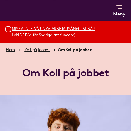
Meny
MISSA INTE VÅR NYA ARBETARSÅNG - VI BÄR
LANDET (vi får Sverige att fungera)
Hem
Koll på jobbet
Om Koll på jobbet
Om Koll på jobbet