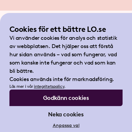
Cookies för ett bättre LO.se
Vi använder cookies för analys och statistik
av webbplatsen. Det hjälper oss att förstå
hur sidan används – vad som fungerar, vad
som kanske inte fungerar och vad som kan
bli bättre.
Länkar
Cookies används inte för marknadsföring.
Läs mer i vår
integritetspolicy
.
Koll på jobbet
Myt eller sanning?
Godkänn cookies
Vanliga frågor och svar
Checklistan
Neka cookies
Om Koll på jobbet
Kontakta oss
Anpassa val