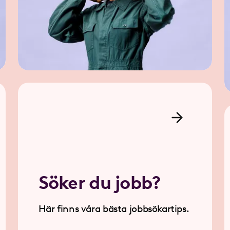
Söker du jobb?
Här finns våra bästa jobbsökartips.