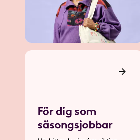
För dig som
säsongsjobbar