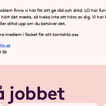
blem finns vi här för att ge råd och stöd. LO har fun
 hört det mesta, så tveka inte att höra av dig. Vi har 
ller alltid upp om du behöver det.
ra medlem i facket för att kontakta oss.
lo.se
0 56
å jobbet