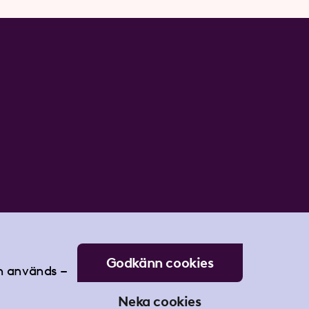
Godkänn cookies
an används –
Neka cookies