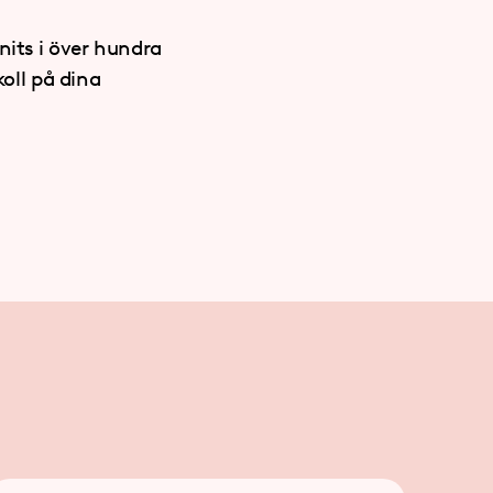
nits i över hundra
koll på dina