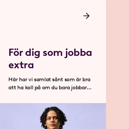
För dig som jobba
extra
Här har vi samlat sånt som är bra
att ha koll på om du bara jobbar
ibland.