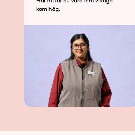
Här hittar du våra fem viktiga
komihåg.