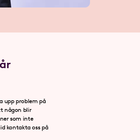
får
yka upp problem på
tt någon blir
löner som inte
ltid kontakta oss på