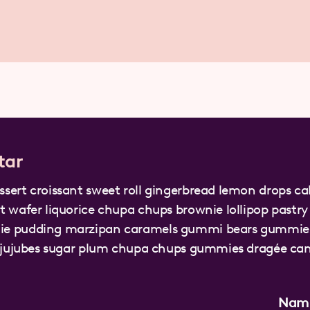
tar
sert croissant sweet roll gingerbread lemon drops ca
t wafer liquorice chupa chups brownie lollipop pastry
ie pudding marzipan caramels gummi bears gummie
ie jujubes sugar plum chupa chups gummies dragée ca
Nam