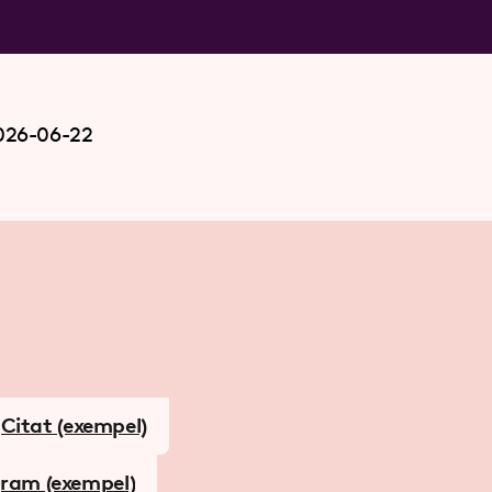
026-06-22
Citat (exempel)
ram (exempel)