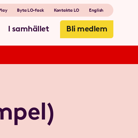
Play
Byta LO-fack
Kontakta LO
English
I samhället
Bli medlem
mpel)