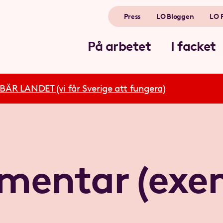
Press
LO Bloggen
LO 
På arbetet
I facket
R LANDET (vi får Sverige att fungera)
entar (exe