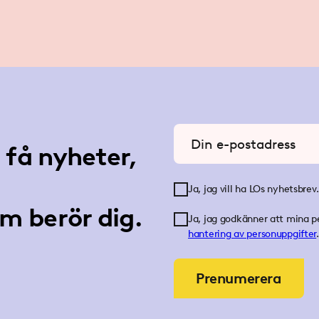
Ange din e-postadress
få nyheter,
Ja, jag vill ha LOs nyhetsbrev.
m berör dig.
Ja, jag godkänner att mina p
hantering av personuppgifter
.
Prenumerera