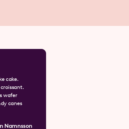
ke cake.
 croissant.
s wafer
ndy canes
n Namnsson