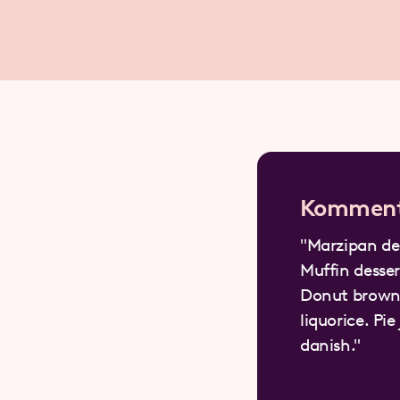
Kommen
"Marzipan des
Muffin desser
Donut brown
liquorice. P
danish."