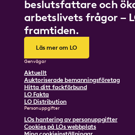
beslutsfattare och ö
arbetslivets frågor – 
framtiden.
Läs mer om LO
Genvägar
Aktuellt
Auktoriserade bemanningsföretag
Hitta ditt fackförbund
LO Fakta
LO Distribution
Personuppgifter
LOs hantering av personuppgifter
Cookies på LOs webbplats
Mina cookieinställningar