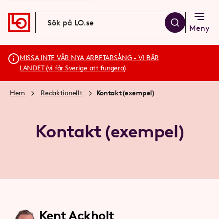
Meny
MISSA INTE VÅR NYA ARBETARSÅNG - VI BÄR
LANDET (vi får Sverige att fungera)
Hem
Redaktionellt
Kontakt (exempel)
Kontakt (exempel)
Kent Ackholt