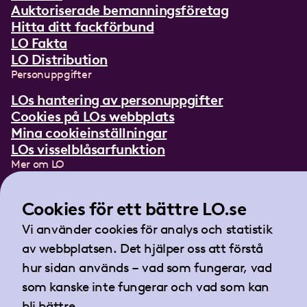
Auktoriserade bemanningsföretag
Hitta ditt fackförbund
LO Fakta
LO Distribution
Personuppgifter
LOs hantering av personuppgifter
Cookies på LOs webbplats
Mina cookieinställningar
LOs visselblåsarfunktion
Mer om LO
In English
Lättläst om LO
Cookies för ett bättre LO.se
Teckenspråksfilm
Vi använder cookies för analys och statistik
Tidningen Arbetet
av webbplatsen. Det hjälper oss att förstå
Landsorganisationen i Sverige
hur sidan används – vad som fungerar, vad
Barnhusgatan 18
som kanske inte fungerar och vad som kan
105 53 Stockholm
bli bättre.