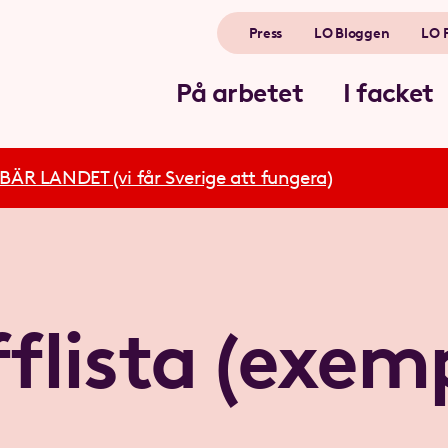
Press
LO Bloggen
LO 
På arbetet
I facket
R LANDET (vi får Sverige att fungera)
flista (exem