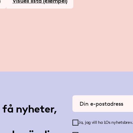
)
Visuell lista (exempel)
Ange din e-postadress
få nyheter,
Ja, jag vill ha LOs nyhetsbrev.