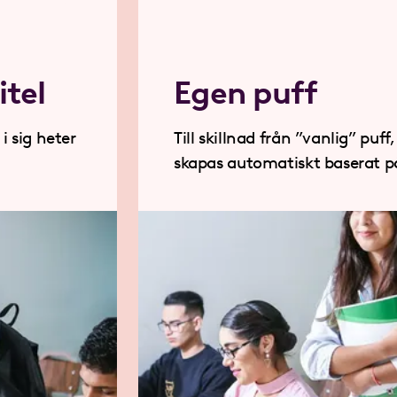
itel
Egen puff
i sig heter
Till skillnad från ”vanlig” puff
skapas automatiskt baserat på
till, så styr jag här puffens in
här sidan.