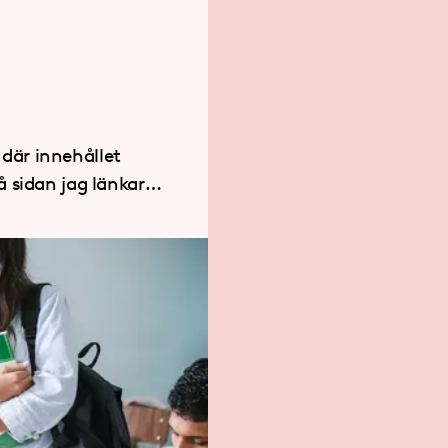
, där innehållet
 sidan jag länkar
nehåll från just den