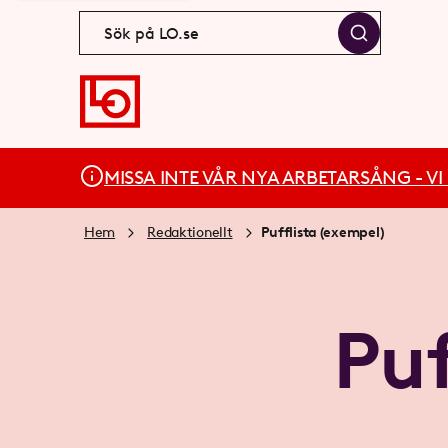
MISSA INTE VÅR NYA ARBETARSÅNG - VI BÄ
Hem
Redaktionellt
Pufflista (exempel)
Puf