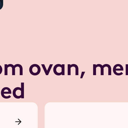
m ovan, me
led