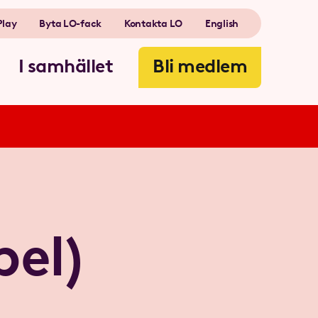
Play
Byta LO-fack
Kontakta LO
English
I samhället
Bli medlem
pel)