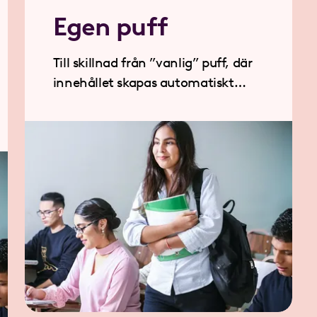
Egen puff
Till skillnad från ”vanlig” puff, där
innehållet skapas automatiskt
baserat på sidan jag länkar till, så
styr jag här puffens innehåll från
just den här sidan.