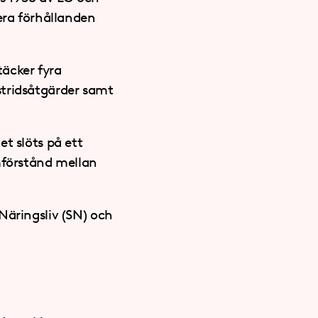
era förhållanden
äcker fyra
stridsåtgärder samt
t slöts på ett
mförstånd mellan
Näringsliv (SN) och