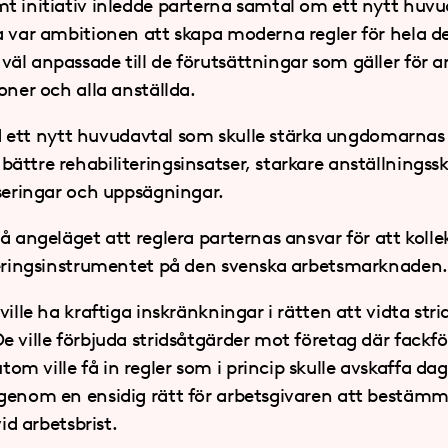
t initiativ inledde parterna samtal om ett nytt huv
a var ambitionen att skapa moderna regler för hela d
äl anpassade till de förutsättningar som gäller för a
oner och alla anställda.
tånd ett nytt huvudavtal som skulle stärka ungdomarnas
ättre rehabiliteringsinsatser, starkare anställningss
iseringar och uppsägningar.
å angeläget att reglera parternas ansvar för att kolle
leringsinstrumentet på den svenska arbetsmarknaden.
ville ha kraftiga inskränkningar i rätten att vidta str
e ville förbjuda stridsåtgärder mot företag där fackf
m ville få in regler som i princip skulle avskaffa da
 genom en ensidig rätt för arbetsgivaren att bestäm
vid arbetsbrist.