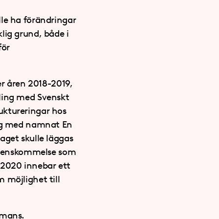
lle ha förändringar
lig grund, både i
för
er åren 2018-2019,
dling med Svenskt
uktureringar hos
ning med namnat En
aget skulle läggas
överenskommelse som
i 2020 innebar ett
 möjlighet till
mmans.