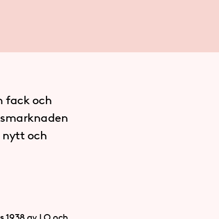
n fack och
betsmarknaden
 nytt och
s 1938 av LO och