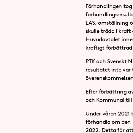
Förhandlingen tog 
förhandlingsresult
LAS, omställning o
skulle träda i kraf
Huvudavtalet inneh
kraftigt förbättrad
PTK och Svenskt När
resultatet inte var 
överenskommelsen 
Efter förbättring a
och Kommunal til
Under våren 2021 b
förhandla om den g
2022. Detta för att