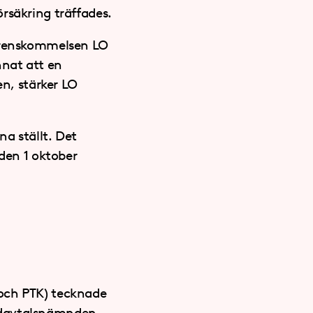
rsäkring träffades.
verenskommelsen LO
nnat att en
en, stärker LO
na ställt. Det
 den 1 oktober
 och PTK) tecknade
udavtalsnämnden.