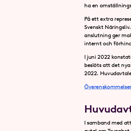
ha en omställnings
På ett extra repre
Svenskt Näringsliv
anslutning ger makt
internt och förhin
I juni 2022 konstat
beslöts att det nya
2022. Huvudavtalet 
Överenskommelsen 
Huvudav
I samband med att 
avtal om Trygghet