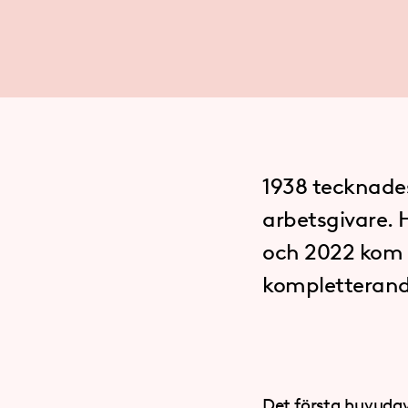
1938 tecknades
arbetsgivare. 
och 2022 kom L
kompletterand
Det första huvudav