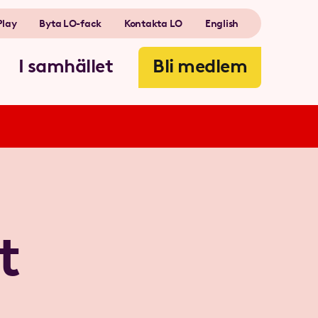
Play
Byta LO-fack
Kontakta LO
English
I samhället
Bli medlem
t