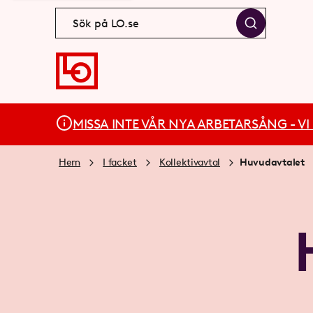
MISSA INTE VÅR NYA ARBETARSÅNG - VI BÄ
Hem
I facket
Kollektivavtal
Huvudavtalet