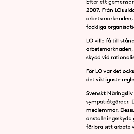
Efter ett gemensam
2007. Från LOs sid
arbetsmarknaden, v
fackliga organisati
LO ville få till s
arbetsmarknaden, b
skydd vid rational
För LO var det ocks
det viktigaste reg
Svenskt Näringsliv 
sympatiåtgärder. D
medlemmar. Dessuto
anställningsskydd
förlora sitt arbete 