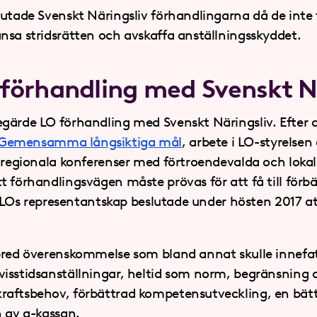
utade Svenskt Näringsliv förhandlingarna då de inte f
nsa stridsrätten och avskaffa anställningsskyddet.
förhandling med Svenskt N
gärde LO förhandling med Svenskt Näringsliv. Efter a
Gemensamma långsiktiga mål
, arbete i LO-styrelsen
al regionala konferenser med förtroendevalda och lo
t förhandlingsvägen måste prövas för att få till förb
r. LOs representantskap beslutade under hösten 2017 a
 bred överenskommelse som bland annat skulle innefa
isstidsanställningar, heltid som norm, begränsning a
aftsbehov, förbättrad kompetensutveckling, en bätt
n av a-kassan.