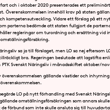
fart och i oktober 2020 presenterades ett preliminär
at. Överenskommelsen innehöll krav på staten gällan
ch kompetensutveckling. Vidare ett förslag på ett n
t om parterna bedömde att staten fullgjort de partern
åller regleringar om turordning och ersättning vid 
 omställningsförsäkring.
ingsliv sa ja till förslaget, men LO sa nej eftersom 
tillräckligt bra. Regeringen beslutade att lagstifta enl
PTK Svenskt Näringsliv i månadsskiftet oktober/no
v överenskommelsen gällande visstider och inhyrning a
l överenskommelsen.
egärde LO på nytt förhandling med Svenskt Näringsliv
ällande omställningsförsäkringen som annars skulle
 de förbund som inte skulle ansluta sig till huvudavtal