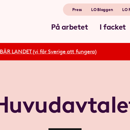
Press
LO Bloggen
LO 
På arbetet
I facket
R LANDET (vi får Sverige att fungera)
Huvudavtale