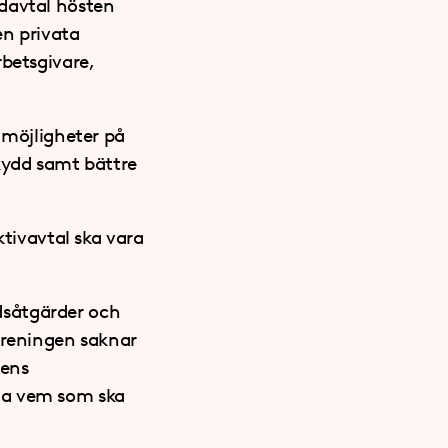
udavtal hösten
en privata
rbetsgivare,
 möjligheter på
kydd samt bättre
ktivavtal ska vara
idsåtgärder och
öreningen saknar
gens
ma vem som ska