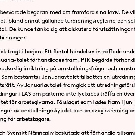
 besvarade begäran med att framföra sina krav. De vi
det, bland annat gällande turordningsreglerna och sak
tal. De kunde tänka sig att diskutera förutsättningar 
bildningar.
k trögt i början. Ett flertal händelser inträffade und
anuariavtalet förhandlades fram, PTK begärde förhan
udsaklig inriktning på omställningsfrågor och omstr
. Som bestämts i Januariavtalet tillsattes en utred
srätt. Av Januariavtalet framgick att utredningsförsl
ändringar i LAS om parterna inte lyckades träffa en 
litet för arbetsgivarna. Förslaget som lades fram i jun
ingar av anställningsskyddet och en svag skrivning om
ng för arbetstagare.
ch Svenskt Näringsliv beslutade att förhandla tillsa