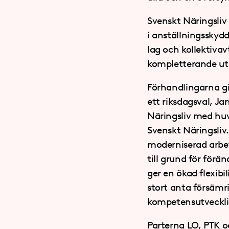
Svenskt Näringsliv
i anställningsskyd
lag och kollektivav
kompletterande ut
Förhandlingarna gic
ett riksdagsval, J
Näringsliv med huv
Svenskt Näringsliv
moderniserad arbet
till grund för för
ger en ökad flexibi
stort anta försämr
kompetensutveckli
Parterna LO, PTK o