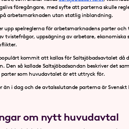
gslivs föregångare, med syfte att parterna skulle regl
r på arbetsmarknaden utan statlig inblandning.
r upp spelreglerna för arbetsmarknadens parter och t
v tvistefrågor, uppsägning av arbetare, ekonomiska 
flikter.
opulärt kommit att kallas för Saltsjöbadsavtalet då de
den. Den så kallade Saltsjöbadsandan beskriver det sa
arter som huvudavtalet är ett uttryck för.
r än i dag och de avtalsslutande parterna är Svenskt 
ingar om nytt huvudavtal