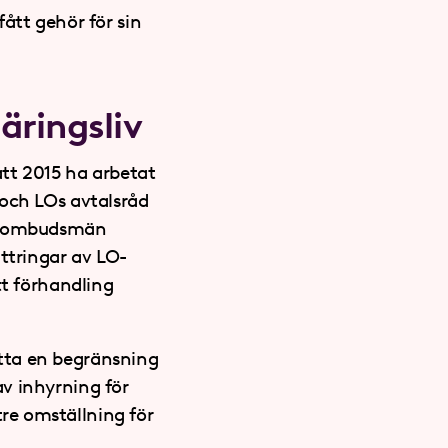
ått gehör för sin
äringsliv
tt 2015 ha arbetat
 och LOs avtalsråd
kalombudsmän
ättringar av LO-
tt förhandling
tta en begränsning
v inhyrning för
re omställning för