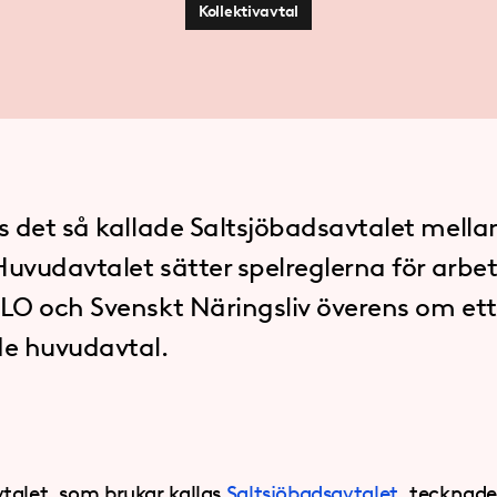
Kollektivavtal
 det så kallade Saltsjöbadsavtalet mella
Huvudavtalet sätter spelreglerna för ar
O och Svenskt Näringsliv överens om ett
e huvudavtal.
talet, som brukar kallas
Saltsjöbadsavtalet
, tecknade