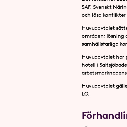
SAF, Svenskt Närin
och lösa konflikte
Huvudavtalet sätte
områden; lösning a
samhällsfarliga kon
Huvudavtalet har p
hotell i Saltsjöba
arbetsmarknadens p
Huvudavtalet gälle
LO.
Förhandl