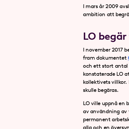
I mars år 2009 avsl
ambition att begrä
LO begär 
I november 2017 be
fram dokumentet
och ett stort ant
konstaterade LO at
kollektivets villko
skulle begäras.
LO ville uppnå en
av användning av v
permanent arbetskr
alla och en översy