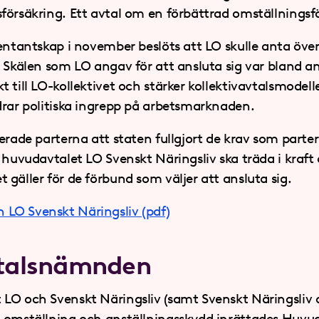
försäkring. Ett avtal om en förbättrad omställningsfö
sentantskap i november beslöts att LO skulle anta ö
. Skälen som LO angav för att ansluta sig var bland a
 till LO-kollektivet och stärker kollektivavtalsmodell
drar politiska ingrepp på arbetsmarknaden.
erade parterna att staten fullgjort de krav som parter
 huvudavtalet LO Svenskt Näringsliv ska träda i kraft
gäller för de förbund som väljer att ansluta sig.
LO Svenskt Näringsliv (pdf)
talsnämnden
LO och Svenskt Näringsliv (samt Svenskt Näringsliv
, omställning och anställningsskydd inrättades Huv