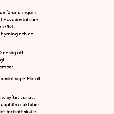
t
de förändringar i
ytt huvudavtal som
a krävt.
inhyrning och en
LO ansåg att
igt
vember.
nslöt sig IF Metall
. Syftet var att
 upphöra i oktober
et fortsatt skulle