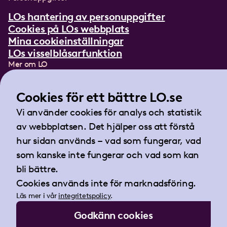
LOs hantering av personuppgifter
Cookies på LOs webbplats
Mina cookieinställningar
LOs visselblåsarfunktion
Mer om LO
In English
Lättläst om LO
Cookies för ett bättre LO.se
Teckenspråksfilm
Vi använder cookies för analys och statistik
Tidningen Arbetet
av webbplatsen. Det hjälper oss att förstå
Landsorganisationen i Sverige
hur sidan används – vad som fungerar, vad
Barnhusgatan 18
som kanske inte fungerar och vad som kan
105 53 Stockholm
bli bättre.
Tel:
08-796 25 00
Cookies används inte för marknadsföring.
Fax:
08-796 25 17
Läs mer i vår
integritetspolicy
.
E-post:
info@lo.se
Godkänn cookies
Org.nr 802001-9769