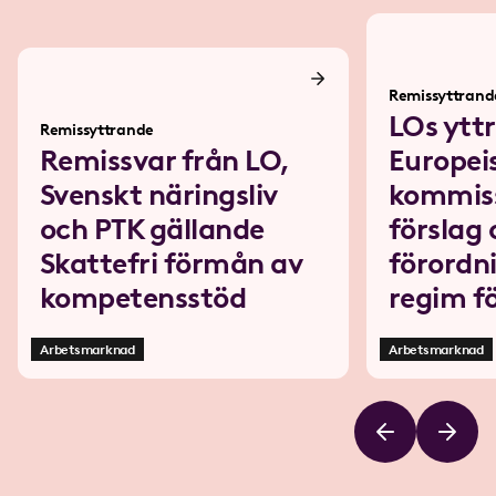
Remissyttrand
LOs ytt
Remissyttrande
Remissvar från LO,
Europei
Svenskt näringsliv
kommis
och PTK gällande
förslag
Skattefri förmån av
förordn
kompetensstöd
regim f
Arbetsmarknad
Arbetsmarknad