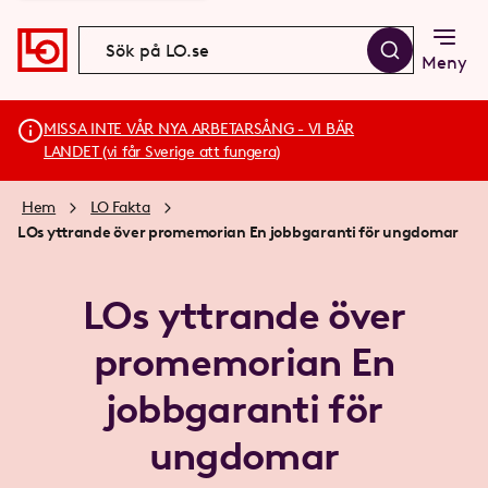
Meny
MISSA INTE VÅR NYA ARBETARSÅNG - VI BÄR
LANDET (vi får Sverige att fungera)
Hem
LO Fakta
LOs yttrande över promemorian En jobbgaranti för ungdomar
LOs yttrande över
promemorian En
jobbgaranti för
ungdomar