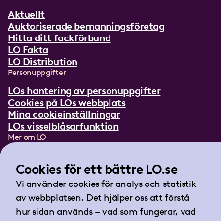
Aktuellt
Auktoriserade bemanningsföretag
Hitta ditt fackförbund
LO Fakta
LO Distribution
Personuppgifter
LOs hantering av personuppgifter
Cookies på LOs webbplats
Mina cookieinställningar
LOs visselblåsarfunktion
Mer om LO
In English
Lättläst om LO
Cookies för ett bättre LO.se
Teckenspråksfilm
Vi använder cookies för analys och statistik
Tidningen Arbetet
av webbplatsen. Det hjälper oss att förstå
Landsorganisationen i Sverige
hur sidan används – vad som fungerar, vad
Barnhusgatan 18