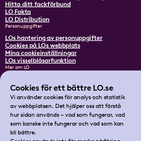
Hitta ditt fackförbund
LO Fakta
LO Distribution
Personuppgifter
LOs hantering av personuppgifter
Cookies på LOs webbplats
Mina cookieinställningar
LOs visselblåsarfunktion
Mer om LO
In English
Lättläst om LO
Cookies för ett bättre LO.se
Teckenspråksfilm
Vi använder cookies för analys och statistik
Tidningen Arbetet
av webbplatsen. Det hjälper oss att förstå
Landsorganisationen i Sverige
hur sidan används – vad som fungerar, vad
Barnhusgatan 18
som kanske inte fungerar och vad som kan
105 53 Stockholm
bli bättre.
Tel:
08-796 25 00