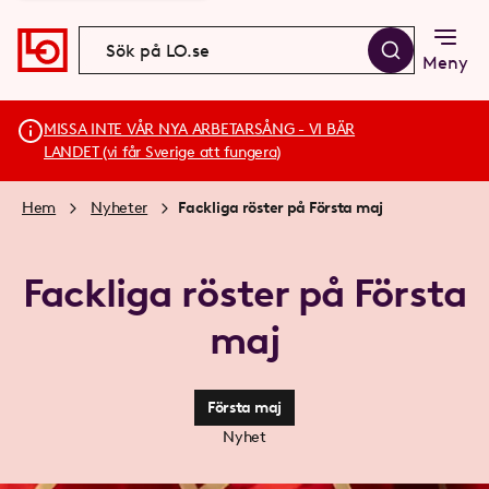
Meny
MISSA INTE VÅR NYA ARBETARSÅNG - VI BÄR
LANDET (vi får Sverige att fungera)
Hem
Nyheter
Fackliga röster på Första maj
Fackliga röster på Första
maj
Första maj
Nyhet