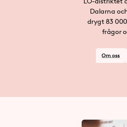
LO-distriktet
Dalarna och
drygt 83
000
frågor o
Om oss