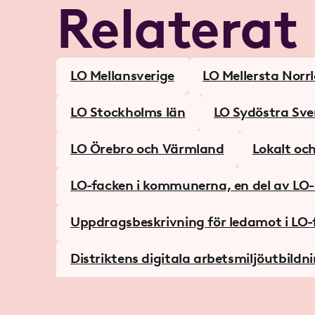
Relaterat
LO Mellansverige
LO Mellersta Norr
LO Stockholms län
LO Sydöstra Sve
LO Örebro och Värmland
Lokalt och
LO-facken i kommunerna, en del av LO-
Uppdragsbeskrivning för ledamot i LO
Distriktens digitala arbetsmiljöutbildn