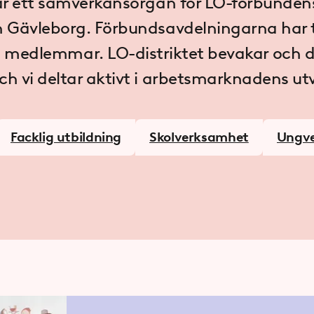
 är ett samverkansorgan för LO-förbundens
 Gävleborg. Förbundsavdelningarna har
 medlemmar. LO-distriktet bevakar och dr
ch vi deltar aktivt i arbetsmarknadens ut
Facklig utbildning
Skolverksamhet
Ungv