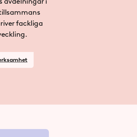
 avdelningar i
 tillsammans
iver fackliga
veckling.
erksamhet