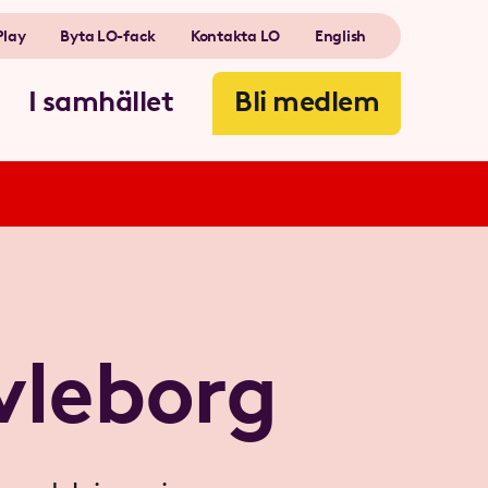
Play
Byta LO-fack
Kontakta LO
English
I samhället
Bli medlem
vleborg