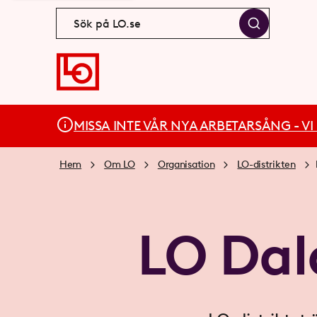
MISSA INTE VÅR NYA ARBETARSÅNG - VI BÄ
Hem
Om LO
Organisation
LO-distrikten
LO Dal