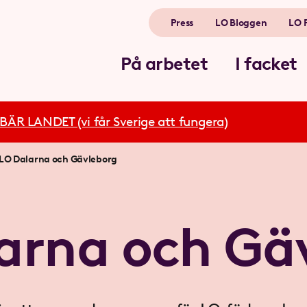
Press
LO Bloggen
LO 
På arbetet
I facket
R LANDET (vi får Sverige att fungera)
LO Dalarna och Gävleborg
arna och Gä