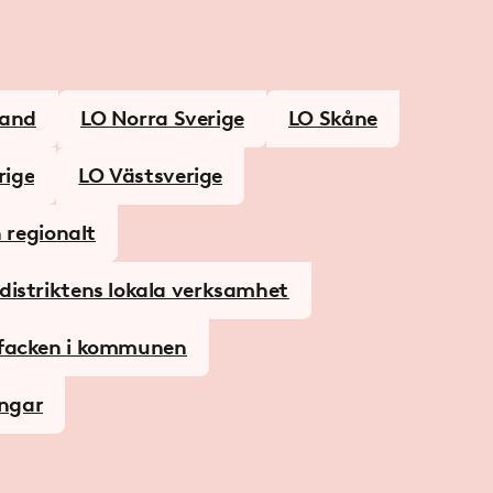
land
LO Norra Sverige
LO Skåne
rige
LO Västsverige
 regionalt
distriktens lokala verksamhet
-facken i kommunen
ingar