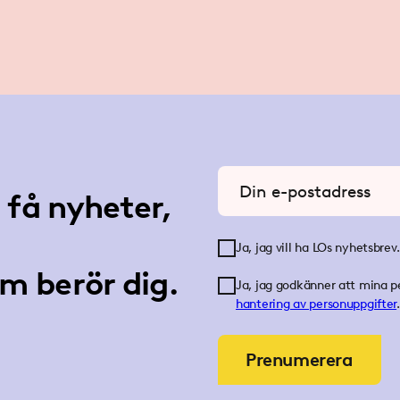
Ange din e-postadress
få nyheter,
Ja, jag vill ha LOs nyhetsbrev.
m berör dig.
Ja, jag godkänner att mina p
hantering av personuppgifter
.
Prenumerera