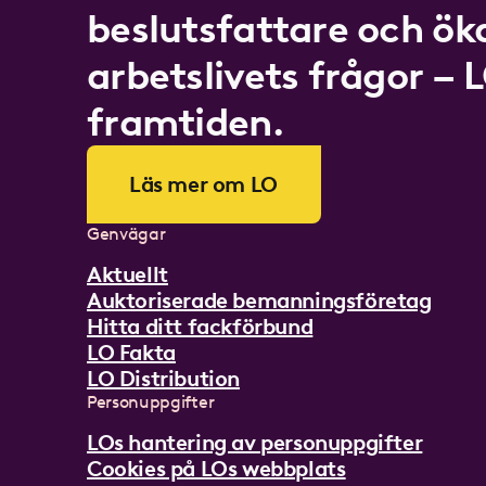
beslutsfattare och ö
arbetslivets frågor – 
framtiden.
Läs mer om LO
Genvägar
Aktuellt
Auktoriserade bemanningsföretag
Hitta ditt fackförbund
LO Fakta
LO Distribution
Personuppgifter
LOs hantering av personuppgifter
Cookies på LOs webbplats