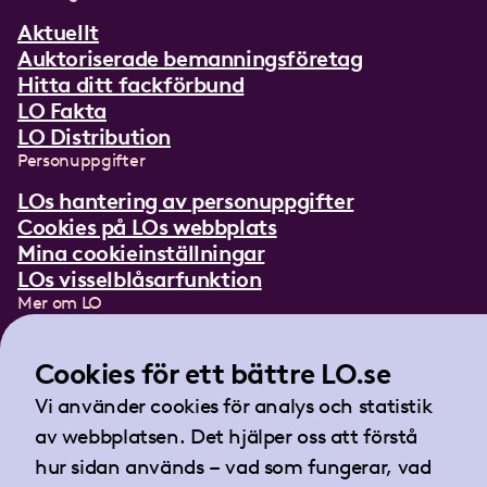
Aktuellt
Auktoriserade bemanningsföretag
Hitta ditt fackförbund
LO Fakta
LO Distribution
Personuppgifter
LOs hantering av personuppgifter
Cookies på LOs webbplats
Mina cookieinställningar
LOs visselblåsarfunktion
Mer om LO
In English
Lättläst om LO
Cookies för ett bättre LO.se
Teckenspråksfilm
Vi använder cookies för analys och statistik
Tidningen Arbetet
av webbplatsen. Det hjälper oss att förstå
Landsorganisationen i Sverige
hur sidan används – vad som fungerar, vad
Barnhusgatan 18