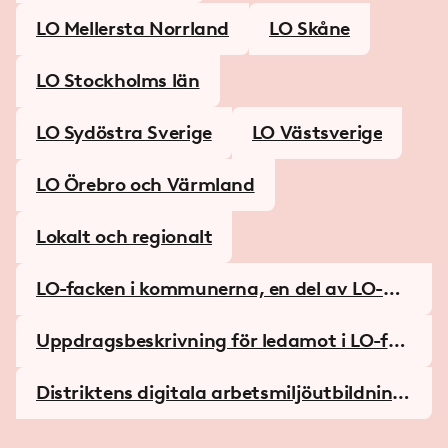
LO Mellersta Norrland
LO Skåne
LO Stockholms län
LO Sydöstra Sverige
LO Västsverige
LO Örebro och Värmland
Lokalt och regionalt
LO-facken i kommunerna, en del av LO-dis
triktens lokala verksamhet
Uppdragsbeskrivning för ledamot i LO-fac
ken i kommunen
Distriktens digitala arbetsmiljöutbildning
ar