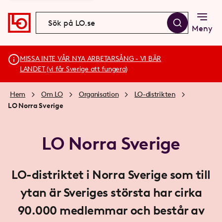
Meny
MISSA INTE VÅR NYA ARBETARSÅNG - VI BÄR
LANDET (vi får Sverige att fungera)
Hem
Om LO
Organisation
LO-distrikten
LO Norra Sverige
LO Norra Sverige
LO-distriktet i Norra Sverige som till
ytan är Sveriges största har cirka
90.000 medlemmar och består av