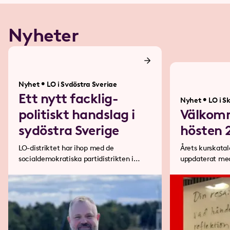
Nyheter
•
Nyhet
LO i Sydöstra Sverige
Ett nytt facklig-
•
Nyhet
LO i S
politiskt handslag i
Välkom
sydöstra Sverige
hösten 
LO-distriktet har ihop med de
Årets kurskatal
socialdemokratiska partidistrikten i
uppdaterat med
Blekinge län, Gotlands län, Jönköpings
höstens kurser.
län, Kalmar län och Kronobergs län
arbetat fram ett nytt handslag. Vi är
överens på 57 punkter och ska
gemensamt verka för en bättre politik
för alla arbetare.