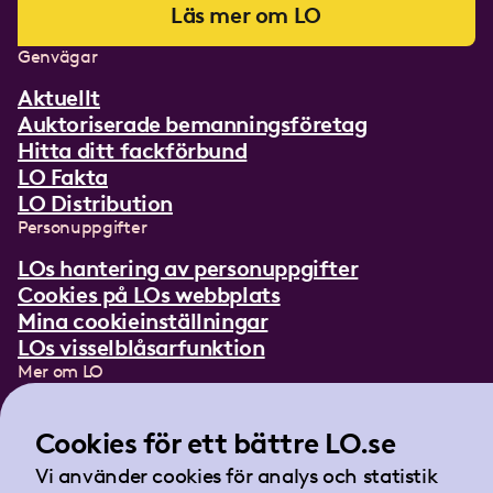
Läs mer om LO
Genvägar
Aktuellt
Auktoriserade bemanningsföretag
Hitta ditt fackförbund
LO Fakta
LO Distribution
Personuppgifter
LOs hantering av personuppgifter
Cookies på LOs webbplats
Mina cookieinställningar
LOs visselblåsarfunktion
Mer om LO
In English
Lättläst om LO
Cookies för ett bättre LO.se
Teckenspråksfilm
Vi använder cookies för analys och statistik
Tidningen Arbetet