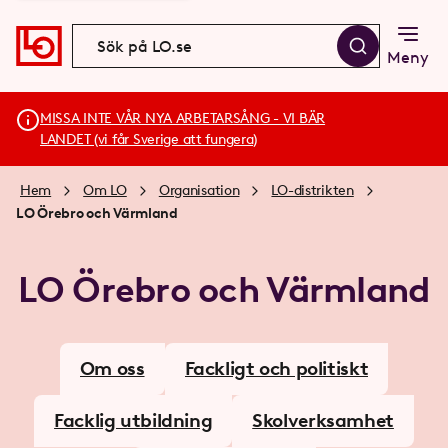
Meny
MISSA INTE VÅR NYA ARBETARSÅNG - VI BÄR
LANDET (vi får Sverige att fungera)
Hem
Om LO
Organisation
LO-distrikten
LO Örebro och Värmland
LO Örebro och Värmland
Om oss
Fackligt och politiskt
Facklig utbildning
Skolverksamhet