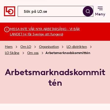
Meny
MISSA INTE VÅR NYA ARBETARSÅNG - VI BÄR
LANDET (vi får Sverige att fungera)
Hem
Om LO
Organisation
LO-distrikten
LO Skåne
Om oss
Arbetsmarknadskommittén
Arbetsmarknadskommit
tén