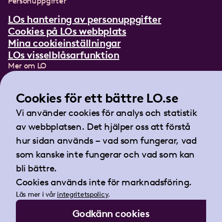
Personuppgifter
LOs hantering av personuppgifter
Cookies på LOs webbplats
Mina cookieinställningar
LOs visselblåsarfunktion
Mer om LO
In English
Lättläst om LO
Cookies för ett bättre LO.se
Teckenspråksfilm
Vi använder cookies för analys och statistik
Tidningen Arbetet
av webbplatsen. Det hjälper oss att förstå
Landsorganisationen i Sverige
hur sidan används – vad som fungerar, vad
Barnhusgatan 18
som kanske inte fungerar och vad som kan
105 53 Stockholm
bli bättre.
Tel:
08-796 25 00
Cookies används inte för marknadsföring.
Fax:
08-796 25 17
Läs mer i vår
integritetspolicy
.
E-post:
info@lo.se
Godkänn cookies
Org.nr 802001-9769