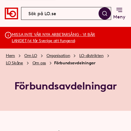
Meny
MISSA INTE VÅR NYA ARBETARSÅNG - VI BÄR
LANDET (vi får Sverige att fungera)
Hem
Om LO
Organisation
LO-distrikten
LO Skåne
Om oss
Förbundsavdelningar
Förbundsavdelningar