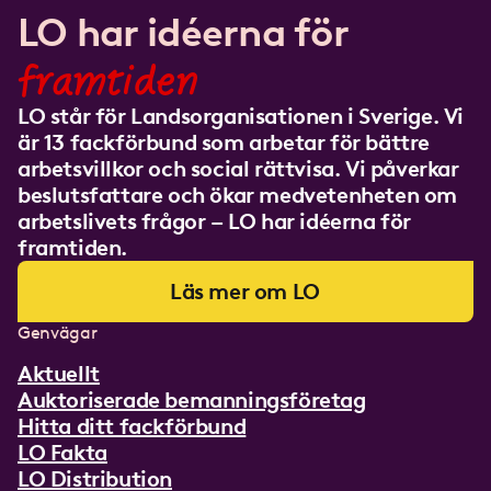
LO har idéerna för
framtiden
LO står för Landsorganisationen i Sverige. Vi
är 13 fackförbund som arbetar för bättre
arbetsvillkor och social rättvisa. Vi påverkar
beslutsfattare och ökar medvetenheten om
arbetslivets frågor – LO har idéerna för
framtiden.
Läs mer om LO
Genvägar
Aktuellt
Auktoriserade bemanningsföretag
Hitta ditt fackförbund
LO Fakta
LO Distribution