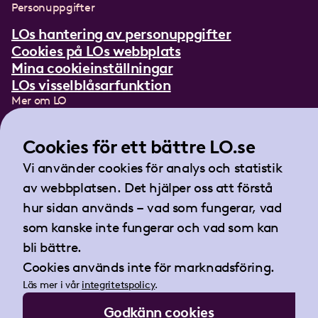
Personuppgifter
LOs hantering av personuppgifter
Cookies på LOs webbplats
Mina cookieinställningar
LOs visselblåsarfunktion
Mer om LO
In English
Lättläst om LO
Cookies för ett bättre LO.se
Teckenspråksfilm
Vi använder cookies för analys och statistik
Tidningen Arbetet
av webbplatsen. Det hjälper oss att förstå
Landsorganisationen i Sverige
hur sidan används – vad som fungerar, vad
Barnhusgatan 18
som kanske inte fungerar och vad som kan
105 53 Stockholm
bli bättre.
Tel:
08-796 25 00
Cookies används inte för marknadsföring.
Fax:
08-796 25 17
Läs mer i vår
integritetspolicy
.
E-post:
info@lo.se
Godkänn cookies
Org.nr 802001-9769