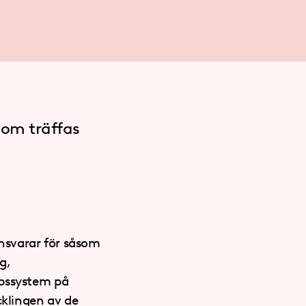
om träffas
nsvarar för såsom
g,
apssystem på
cklingen av de