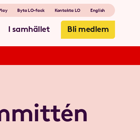
Play
Byta LO-fack
Kontakta LO
English
I samhället
Bli medlem
mmittén