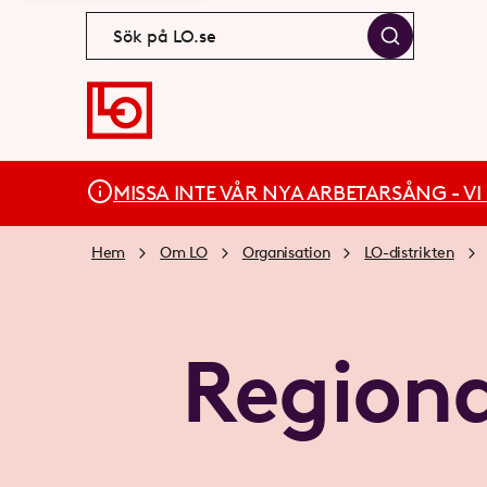
MISSA INTE VÅR NYA ARBETARSÅNG - VI BÄ
Hem
Om LO
Organisation
LO-distrikten
Region