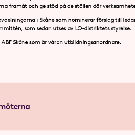
erna framåt och ge stöd på de ställen där verksamhete
avdelningarna i Skåne som nominerar förslag till leda
mmittén, som sedan utses av LO-distriktets styrelse.
 ABF Skåne som är våran utbildningsanordnare.
damöterna