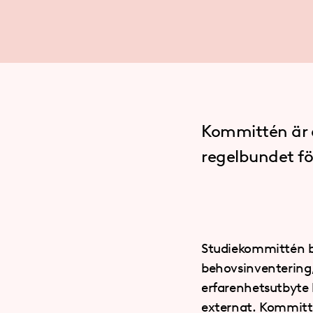
Kommittén är 
regelbundet fö
Studiekommittén be
behovsinventering,
erfarenhetsutbyte 
externat. Kommittén