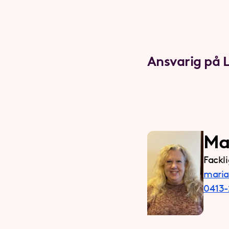
Ansvarig på 
Ma
Fackl
maria
0413-