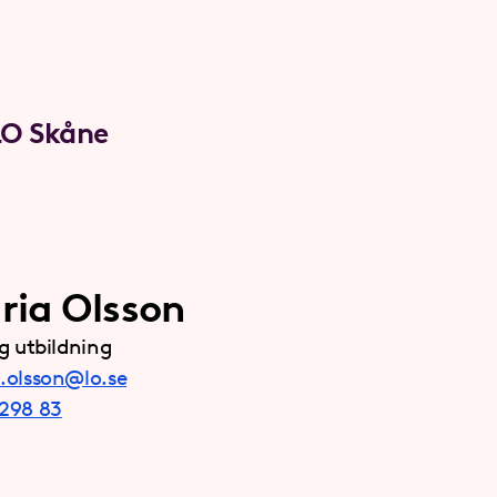
LO Skåne
ria Olsson
ig utbildning
.olsson@lo.se
298 83