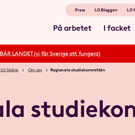
Press
LO Bloggen
LO 
På arbetet
I facket
R LANDET (vi får Sverige att fungera)
LO Skåne
Om oss
Regionala studiekommittén
ala studieko