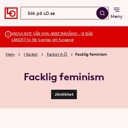
Meny
MISSA INTE VÅR NYA ARBETARSÅNG - VI BÄR
LANDET (vi får Sverige att fungera)
Hem
I facket
Facket A-Ö
Facklig feminism
Facklig feminism
Jämlikhet