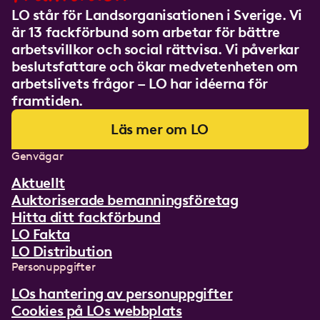
LO står för Landsorganisationen i Sverige. Vi
är 13 fackförbund som arbetar för bättre
arbetsvillkor och social rättvisa. Vi påverkar
beslutsfattare och ökar medvetenheten om
arbetslivets frågor – LO har idéerna för
framtiden.
Läs mer om LO
Genvägar
Aktuellt
Auktoriserade bemanningsföretag
Hitta ditt fackförbund
LO Fakta
LO Distribution
Personuppgifter
LOs hantering av personuppgifter
Cookies på LOs webbplats