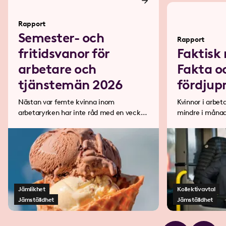
Rapport
Semester- och
Rapport
fritidsvanor för
Faktisk
arbetare och
Fakta o
tjänstemän 2026
fördjup
Nästan var femte kvinna inom
Kvinnor i arbet
arbetaryrken har inte råd med en veckas
mindre i månad
semesterresa på ett år.
deltidsarbete.
Jämlikhet
Kollektivavtal
Jämställdhet
Jämställdhet