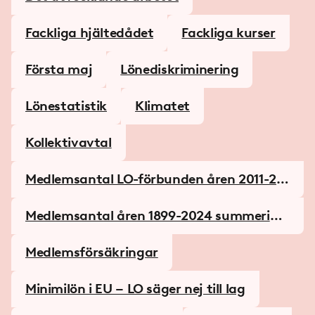
Fackliga hjältedådet
Fackliga kurser
Första maj
Lönediskriminering
Lönestatistik
Klimatet
Kollektivavtal
Medlemsantal LO-förbunden åren 2011-20
24
Medlemsantal åren 1899-2024 summering
per år
Medlemsförsäkringar
Minimilön i EU – LO säger nej till lag