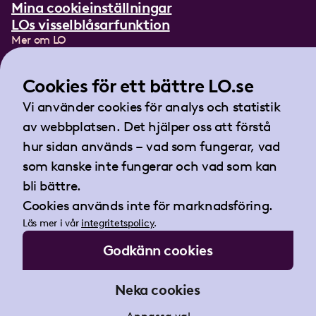
Mina cookieinställningar
LOs visselblåsarfunktion
Mer om LO
In English
Lättläst om LO
Cookies för ett bättre LO.se
Teckenspråksfilm
Vi använder cookies för analys och statistik
Tidningen Arbetet
av webbplatsen. Det hjälper oss att förstå
Landsorganisationen i Sverige
hur sidan används – vad som fungerar, vad
Barnhusgatan 18
som kanske inte fungerar och vad som kan
105 53 Stockholm
bli bättre.
Tel:
08-796 25 00
Cookies används inte för marknadsföring.
Fax:
08-796 25 17
Läs mer i vår
integritetspolicy
.
E-post:
info@lo.se
Godkänn cookies
Org.nr 802001-9769
Neka cookies