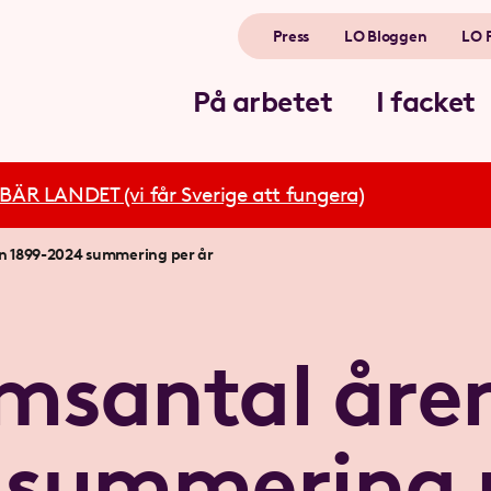
Press
LO Bloggen
LO 
På arbetet
I facket
R LANDET (vi får Sverige att fungera)
n 1899-2024 summering per år
msantal åren
 summering p