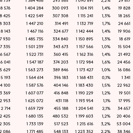
8 739
1 384 456
293 565
1 090 891
2,2%
29 817
8 576
1 404 284
300 093
1 104 191
1,4%
19 828
8 425
1 422 549
307 308
1 115 241
1,3%
18 265
8 303
1 447 210
314 491
1 132 719
1,7%
24 661
8 143
1 467 116
324 677
1 142 444
1,4%
19 906
7 930
1 485 735
334 840
1 150 895
1,3%
18 619
7 335
1 501 239
343 673
1 157 566
1,0%
15 504
6 567
1 522 731
360 415
1 162 316
1,4%
21 492
6 041
1 547 187
374 203
1 172 984
1,6%
24 456
5 629
1 563 273
389 846
1 173 427
1,0%
16 086
5 193
1 564 614
396 183
1 168 431
0,1%
1 341
4 100
1 587 576
404 146
1 183 430
1,5%
22 962
3 369
1 607 077
416 848
1 190 229
1,2%
19 501
2 953
1 625 072
431 118
1 193 954
1,1%
17 995
2 714
1 659 729
455 188
1 204 541
2,1%
34 657
2 425
1 680 135
480 532
1 199 603
1,2%
20 406
2 305
1 733 139
517 523
1 215 616
3,2%
53 004
2 086
1 771 485
548 133
1 223 352
2,2%
38 346