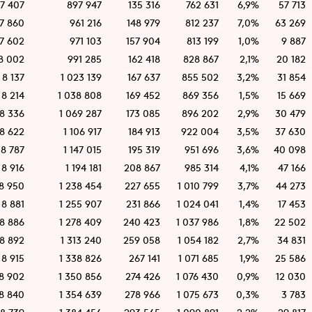
7 407
897 947
135 316
762 631
6,9%
57 713
7 860
961 216
148 979
812 237
7,0%
63 269
7 602
971 103
157 904
813 199
1,0%
9 887
8 002
991 285
162 418
828 867
2,1%
20 182
8 137
1 023 139
167 637
855 502
3,2%
31 854
8 214
1 038 808
169 452
869 356
1,5%
15 669
8 336
1 069 287
173 085
896 202
2,9%
30 479
8 622
1 106 917
184 913
922 004
3,5%
37 630
8 787
1 147 015
195 319
951 696
3,6%
40 098
8 916
1 194 181
208 867
985 314
4,1%
47 166
8 950
1 238 454
227 655
1 010 799
3,7%
44 273
8 881
1 255 907
231 866
1 024 041
1,4%
17 453
8 886
1 278 409
240 423
1 037 986
1,8%
22 502
8 892
1 313 240
259 058
1 054 182
2,7%
34 831
8 915
1 338 826
267 141
1 071 685
1,9%
25 586
8 902
1 350 856
274 426
1 076 430
0,9%
12 030
8 840
1 354 639
278 966
1 075 673
0,3%
3 783