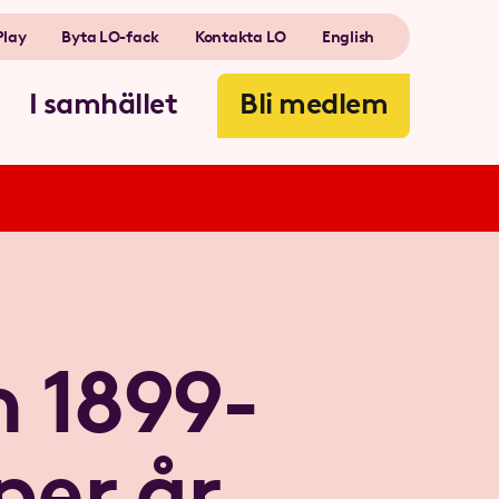
Play
Byta LO-fack
Kontakta LO
English
I samhället
Bli medlem
 1899-
er år