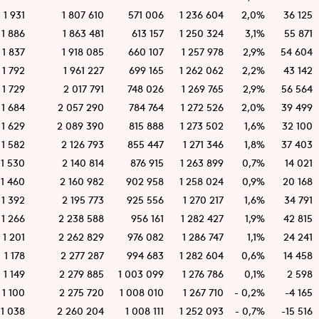
1 931
1 807 610
571 006
1 236 604
2,0%
36 125
1 886
1 863 481
613 157
1 250 324
3,1%
55 871
1 837
1 918 085
660 107
1 257 978
2,9%
54 604
1 792
1 961 227
699 165
1 262 062
2,2%
43 142
1 729
2 017 791
748 026
1 269 765
2,9%
56 564
1 684
2 057 290
784 764
1 272 526
2,0%
39 499
1 629
2 089 390
815 888
1 273 502
1,6%
32 100
1 582
2 126 793
855 447
1 271 346
1,8%
37 403
1 530
2 140 814
876 915
1 263 899
0,7%
14 021
1 460
2 160 982
902 958
1 258 024
0,9%
20 168
1 392
2 195 773
925 556
1 270 217
1,6%
34 791
1 266
2 238 588
956 161
1 282 427
1,9%
42 815
1 201
2 262 829
976 082
1 286 747
1,1%
24 241
1 178
2 277 287
994 683
1 282 604
0,6%
14 458
1 149
2 279 885
1 003 099
1 276 786
0,1%
2 598
1 100
2 275 720
1 008 010
1 267 710
- 0,2%
-4 165
1 038
2 260 204
1 008 111
1 252 093
- 0,7%
-15 516