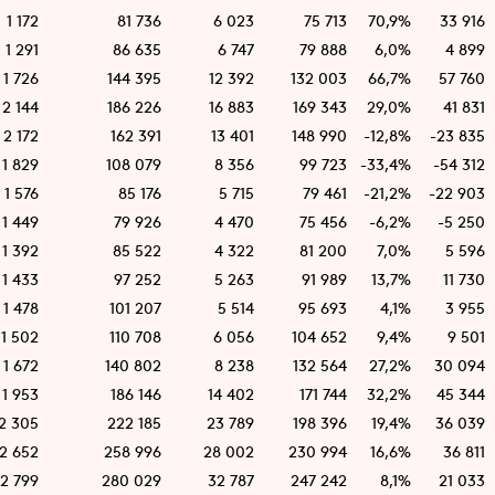
1 172
81 736
6 023
75 713
70,9%
33 916
1 291
86 635
6 747
79 888
6,0%
4 899
1 726
144 395
12 392
132 003
66,7%
57 760
2 144
186 226
16 883
169 343
29,0%
41 831
2 172
162 391
13 401
148 990
-12,8%
-23 835
1 829
108 079
8 356
99 723
-33,4%
-54 312
1 576
85 176
5 715
79 461
-21,2%
-22 903
1 449
79 926
4 470
75 456
-6,2%
-5 250
1 392
85 522
4 322
81 200
7,0%
5 596
1 433
97 252
5 263
91 989
13,7%
11 730
1 478
101 207
5 514
95 693
4,1%
3 955
1 502
110 708
6 056
104 652
9,4%
9 501
1 672
140 802
8 238
132 564
27,2%
30 094
1 953
186 146
14 402
171 744
32,2%
45 344
2 305
222 185
23 789
198 396
19,4%
36 039
2 652
258 996
28 002
230 994
16,6%
36 811
2 799
280 029
32 787
247 242
8,1%
21 033