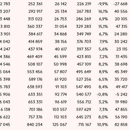
2 783
252 361
26 142
226 219
-9,9%
-27 668
3 207
292 917
25 134
267 783
16,1%
40 556
3 448
313 022
26 753
286 269
6,9%
20 105
3 810
360 337
31 054
329 283
15,1%
47 315
3 901
384 617
34 868
349 749
6,7%
24 280
4 042
414 859
38 156
376 703
7,9%
30 242
4 247
437 974
40 617
397 357
5,6%
23 115
4 386
469 409
45 599
423 810
7,2%
31 435
4 546
508 107
50 998
457 109
8,2%
38 698
5 064
553 456
57 807
495 649
8,9%
45 349
5 398
589 176
61 920
527 256
6,5%
35 720
5 783
638 593
91 103
547 490
8,4%
49 417
5 906
633 351
92 774
540 577
-0,8%
-5 242
6 043
653 331
96 619
556 712
3,2%
19 980
6 138
701 186
103 557
597 629
7,3%
47 855
6 622
757 376
112 103
645 273
8,0%
56 190
7 045
840 234
125 067
715 167
10,9%
82 858