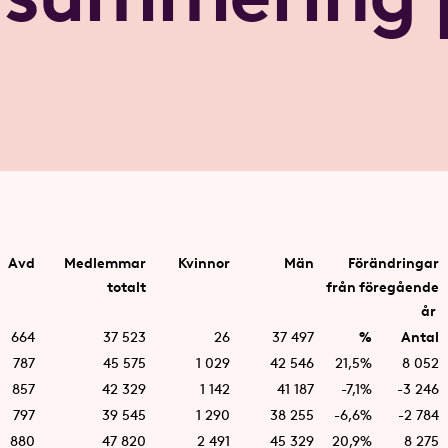
Avd
Medlemmar
Kvinnor
Män
Förändringar
totalt
från föregående
år
664
37 523
26
37 497
%
Antal
787
45 575
1 029
42 546
21,5%
8 052
857
42 329
1 142
41 187
-7,1%
-3 246
797
39 545
1 290
38 255
-6,6%
-2 784
880
47 820
2 491
45 329
20,9%
8 275