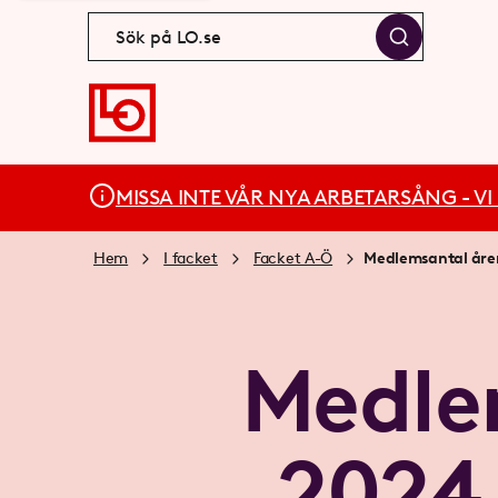
MISSA INTE VÅR NYA ARBETARSÅNG - VI BÄ
Hem
I facket
Facket A-Ö
Medlemsantal åre
Medle
2024