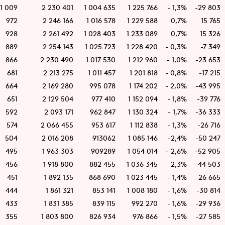
1 009
2 230 401
1 004 635
1 225 766
- 1,3%
-29 803
972
2 246 166
1 016 578
1 229 588
0,7%
15 765
928
2 261 492
1 028 403
1 233 089
0,7%
15 326
889
2 254 143
1 025 723
1 228 420
- 0,3%
-7 349
866
2 230 490
1 017 530
1 212 960
- 1,0%
-23 653
681
2 213 275
1 011 457
1 201 818
- 0,8%
-17 215
664
2 169 280
995 078
1 174 202
- 2,0%
-43 995
651
2 129 504
977 410
1 152 094
- 1,8%
-39 776
592
2 093 171
962 847
1 130 324
- 1,7%
-36 333
574
2 066 455
953 617
1 112 838
- 1,3%
-26 716
504
2 016 208
913062
1 085 146
-2,4%
-50 247
495
1 963 303
909289
1 054 014
- 2,6%
-52 905
456
1 918 800
882 455
1 036 345
- 2,3%
-44 503
451
1 892 135
868 690
1 023 445
- 1,4%
-26 665
444
1 861 321
853 141
1 008 180
- 1,6%
-30 814
433
1 831 385
839 115
992 270
- 1,6%
-29 936
355
1 803 800
826 934
976 866
- 1,5%
-27 585