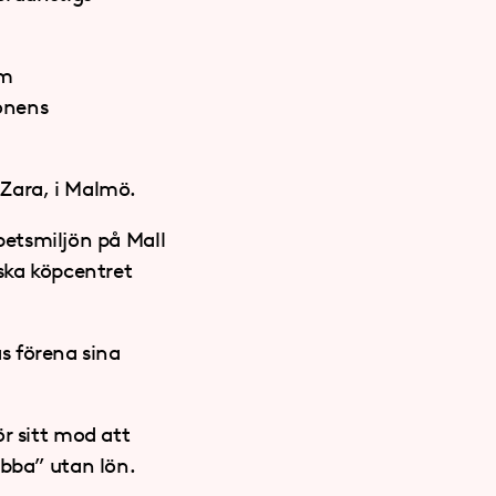
om
onens
 Zara, i Malmö.
betsmiljön på Mall
iska köpcentret
as förena sina
r sitt mod att
obba” utan lön.