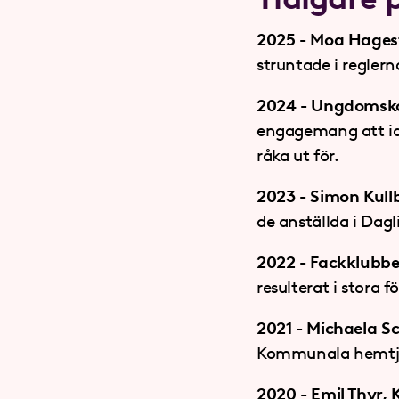
2025 - Moa Hages
struntade i reglern
2024 - Ungdomsko
engagemang att ide
råka ut för.
2023 - Simon Kul
de anställda i Dag
2022 - Fackklubbe
resulterat i stora 
2021 - Michaela S
Kommunala hemtjä
2020 - Emil Thyr