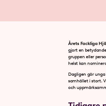
Årets Fackliga Hj
gjort en betydande 
gruppen eller per
helst kan nominer
Dagligen gör unga 
samhället i stort. 
och uppmärksamma e
Tidigare 