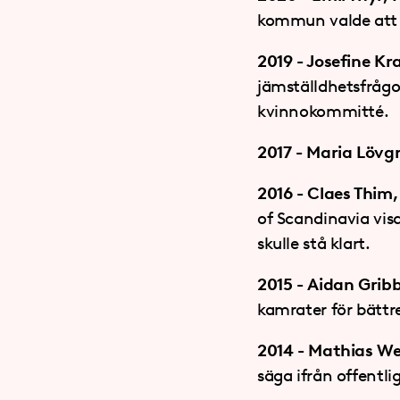
kommun valde att 
2019 - Josefine Kr
jämställdhetsfråg
kvinnokommitté.
2017 - Maria Lövg
2016 - Claes Thim,
of Scandinavia vis
skulle stå klart.
2015 - Aidan Grib
kamrater för bättre
2014 - Mathias We
säga ifrån offentl