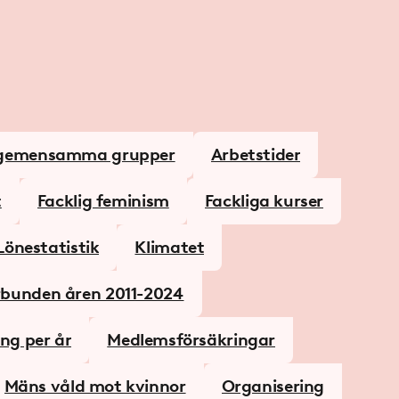
dsgemensamma grupper
Arbetstider
t
Facklig feminism
Fackliga kurser
Lönestatistik
Klimatet
rbunden åren 2011-2024
ng per år
Medlemsförsäkringar
Mäns våld mot kvinnor
Organisering