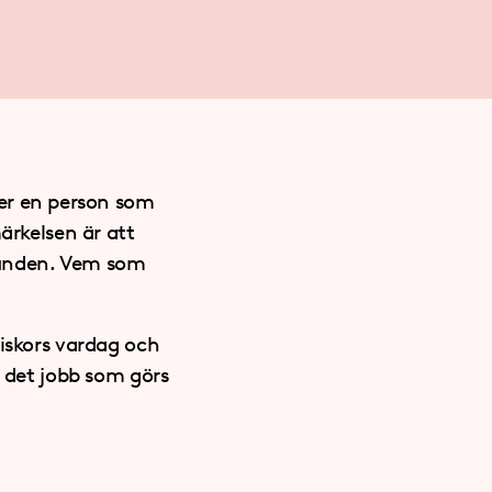
ler en person som
ärkelsen är att
bunden. Vem som
niskors vardag och
a det jobb som görs