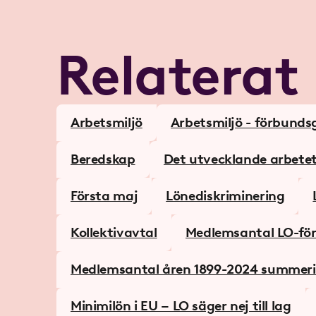
Relaterat
Arbetsmiljö
Arbetsmiljö - förbun
Beredskap
Det utvecklande arbete
Första maj
Lönediskriminering
Kollektivavtal
Medlemsantal LO-fö
Medlemsantal åren 1899-2024 summeri
Minimilön i EU – LO säger nej till lag