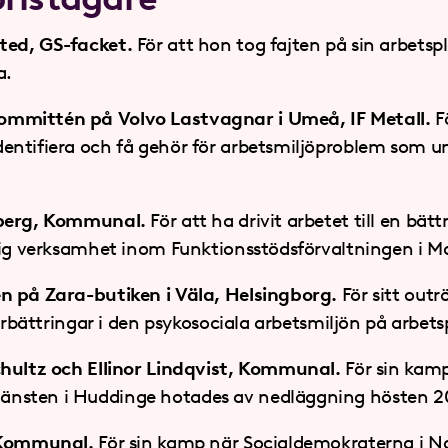
ted, GS-facket.
För att hon tog fajten på sin arbetsp
a.
mmittén på Volvo Lastvagnar i Umeå, IF Metall.
Fö
ntifiera och få gehör för arbetsmiljöproblem som u
lberg, Kommunal.
För att ha drivit arbetet till en bätt
lig verksamhet inom Funktionsstödsförvaltningen i M
n på Zara-butiken i Väla, Helsingborg.
För sitt out
förbättringar i den psykosociala arbetsmiljön på arbets
chultz och Ellinor Lindqvist, Kommunal.
För sin kam
nsten i Huddinge hotades av nedläggning hösten 
, Kommunal.
För sin kamp när Socialdemokraterna i N