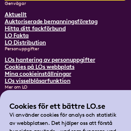
Genvägar
Aktuellt
Auktoriserade bemanningsföretag
Hitta ditt fackförbund
LO Fakta
LO Distribution
Personuppgifter
LOs hantering av personuppgifter
Cookies på LOs webbplats
Mina cookieinställningar
LOs visselblåsarfunktion
Mer om LO
In English
Lättläst om LO
Cookies för ett bättre LO.se
Teckenspråksfilm
Vi använder cookies för analys och statistik
Tidningen Arbetet
av webbplatsen. Det hjälper oss att förstå
Landsorganisationen i Sverige