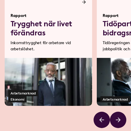
Rapport
Rapport
Trygghet när livet
Tidöpar
förändras
bidrags
Inkomsttrygghet för arbetare vid
Tidöregeringen 
arbetslöshet.
jobbpolitik och
bakom en ”bidr
Arbetsmarknad
Ekonomi
Arbetsmarknad