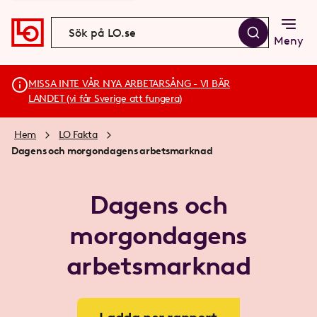
Meny
MISSA INTE VÅR NYA ARBETARSÅNG - VI BÄR
LANDET (vi får Sverige att fungera)
Hem
LO Fakta
Dagens och morgondagens arbetsmarknad
Dagens och
morgondagens
arbetsmarknad